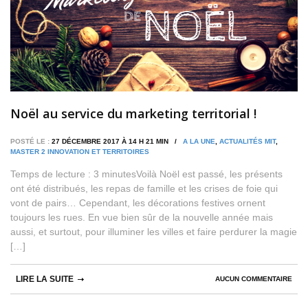
Noël au service du marketing territorial !
POSTÉ LE :
27 DÉCEMBRE 2017 À 14 H 21 MIN /
A LA UNE
,
ACTUALITÉS MIT
,
MASTER 2 INNOVATION ET TERRITOIRES
Temps de lecture : 3 minutesVoilà Noël est passé, les présents
ont été distribués, les repas de famille et les crises de foie qui
vont de pairs… Cependant, les décorations festives ornent
toujours les rues. En vue bien sûr de la nouvelle année mais
aussi, et surtout, pour illuminer les villes et faire perdurer la magie
[…]
LIRE LA SUITE
AUCUN COMMENTAIRE