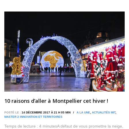
10 raisons d’aller à Montpellier cet hiver !
POSTÉ LE :
14 DÉCEMBRE 2017 À 21 H 05 MIN /
A LA UNE
,
ACTUALITÉS MIT
,
MASTER 2 INNOVATION ET TERRITOIRES
Temps de lecture : 4 minutesA défaut de vous promettre la neige,