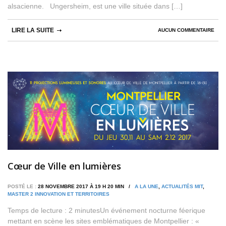
alsacienne. Ungersheim, est une ville située dans […]
LIRE LA SUITE
AUCUN COMMENTAIRE
Cœur de Ville en lumières
POSTÉ LE :
28 NOVEMBRE 2017 À 19 H 20 MIN /
A LA UNE
,
ACTUALITÉS MIT
,
MASTER 2 INNOVATION ET TERRITOIRES
Temps de lecture : 2 minutesUn événement nocturne féerique
mettant en scène les sites emblématiques de Montpellier : «