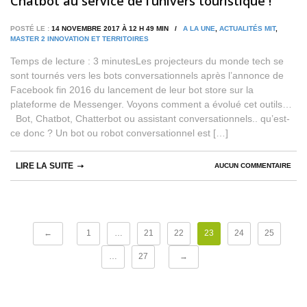
Chatbot au service de l’univers touristique !
POSTÉ LE :
14 NOVEMBRE 2017 À 12 H 49 MIN /
A LA UNE
,
ACTUALITÉS MIT
,
MASTER 2 INNOVATION ET TERRITOIRES
Temps de lecture : 3 minutesLes projecteurs du monde tech se
sont tournés vers les bots conversationnels après l’annonce de
Facebook fin 2016 du lancement de leur bot store sur la
plateforme de Messenger. Voyons comment a évolué cet outils…
Bot, Chatbot, Chatterbot ou assistant conversationnels.. qu’est-
ce donc ? Un bot ou robot conversationnel est […]
LIRE LA SUITE
AUCUN COMMENTAIRE
←
1
…
21
22
23
24
25
…
27
→