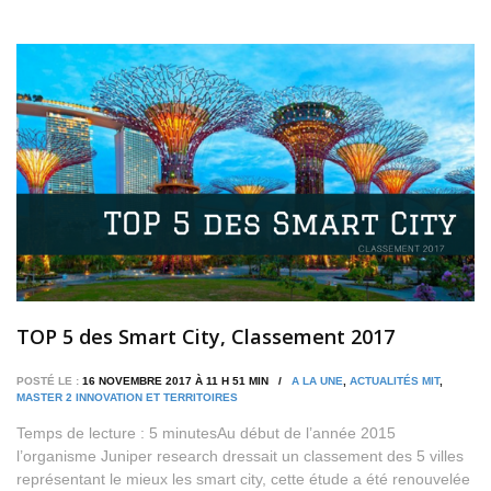
TOP 5 des Smart City, Classement 2017
POSTÉ LE :
16 NOVEMBRE 2017 À 11 H 51 MIN /
A LA UNE
,
ACTUALITÉS MIT
,
MASTER 2 INNOVATION ET TERRITOIRES
Temps de lecture : 5 minutesAu début de l’année 2015
l’organisme Juniper research dressait un classement des 5 villes
représentant le mieux les smart city, cette étude a été renouvelée