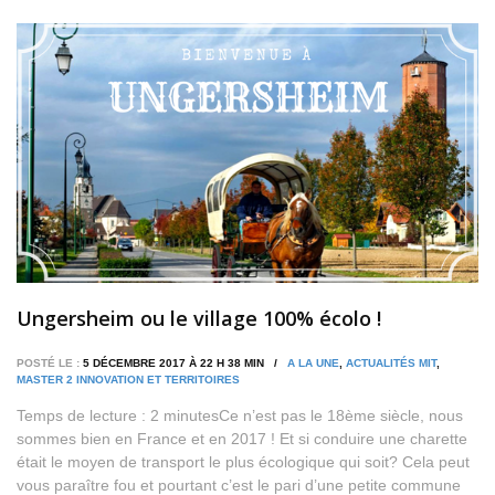
Ungersheim ou le village 100% écolo !
POSTÉ LE :
5 DÉCEMBRE 2017 À 22 H 38 MIN /
A LA UNE
,
ACTUALITÉS MIT
,
MASTER 2 INNOVATION ET TERRITOIRES
Temps de lecture : 2 minutesCe n’est pas le 18ème siècle, nous
sommes bien en France et en 2017 ! Et si conduire une charette
était le moyen de transport le plus écologique qui soit? Cela peut
vous paraître fou et pourtant c’est le pari d’une petite commune