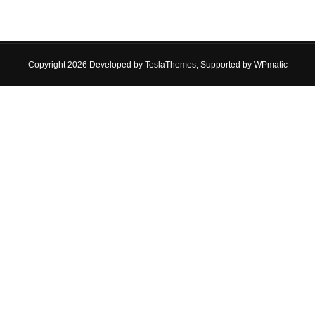
Copyright 2026 Developed by
TeslaThemes
, Supported by
WPmatic