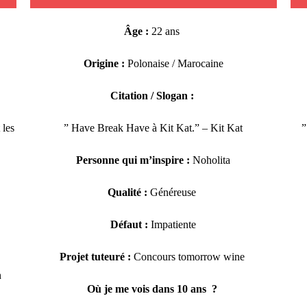
Âge :
22 ans
Origine :
Polonaise / Marocaine
Citation / Slogan :
 les
” Have Break Have à Kit Kat.”
– Kit Kat
”
Personne qui m’inspire :
Noholita
Qualité :
Généreuse
Défaut :
Impatiente
Projet tuteuré
:
Concours tomorrow wine
n
Où je me vois dans 10 ans ?