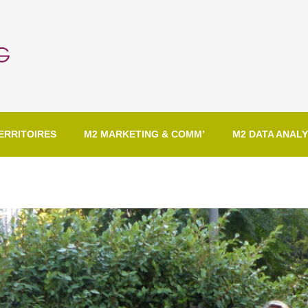
ERRITOIRES
M2 MARKETING & COMM’
M2 DATA ANALY