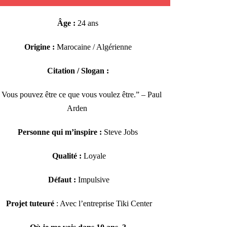
Âge :
24 ans
Origine :
Marocaine / Algérienne
Citation / Slogan :
 V
ous pouvez être ce que vous voulez être.” – Paul
Arden
Personne qui m’inspire :
Steve Jobs
Qualité :
Loyale
Défaut :
Impulsive
Projet tuteuré
: A
vec l’entreprise Tiki Center