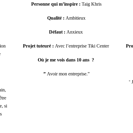
Personne qui m’inspire :
Taig Khris
Qualité :
Ambitieux
Défaut :
Anxieux
ion
Projet tuteuré
:
A
vec l’entreprise Tiki Center
Pro
e
Où je me vois dans 10 ans ?
”
Avoir mon entreprise.”
”
ain,
être
, si
s