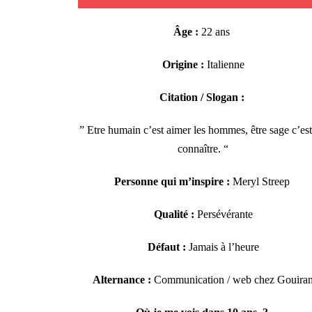
Âge :
22 ans
Origine :
Italienne
Citation / Slogan :
”
Etre humain c’est aimer les hommes, être sage c’est
connaître.
“
Personne qui m’inspire :
Meryl Streep
Qualité :
Persévérante
Défaut :
Jamais à l’heure
Alternance :
C
ommunication / web chez Gouira