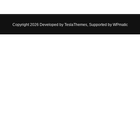
Copyright 2026 Developed by
TeslaThemes
, Supported by
WPmatic