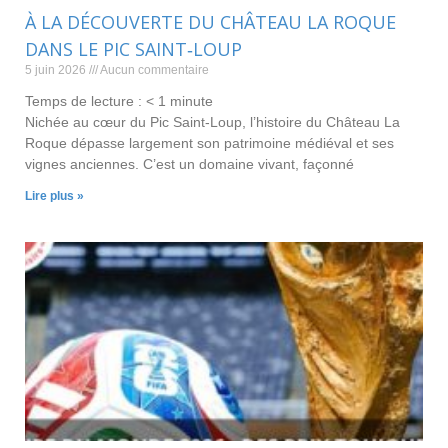
À LA DÉCOUVERTE DU CHÂTEAU LA ROQUE
DANS LE PIC SAINT‑LOUP
5 juin 2026
Aucun commentaire
Temps de lecture :
< 1
minute
Nichée au cœur du Pic Saint‑Loup, l’histoire du Château La
Roque dépasse largement son patrimoine médiéval et ses
vignes anciennes. C’est un domaine vivant, façonné
Lire plus »