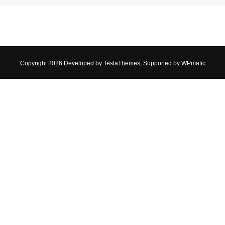
Copyright 2026 Developed by
TeslaThemes
, Supported by
WPmatic