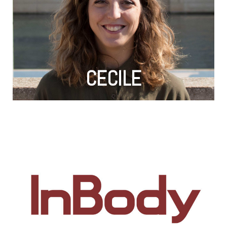
éléments que nous ne voyons pas en cours
faut aussi comprendre que parfois, il y a des
interventions lors des années précédentes. Il
tous les éléments appris pendant les
c’est le meilleur moyen d’apprendre à utiliser
Avec des missions concrètes et bien réelles,
permettant d'allier la théorie et la pratique.
CECILE
"J'ai choisi l'alternance car c'est un bon outil
site vitrine à un site marchand."
réseaux. Nous avons pour but de passer d’un
de communication applicable à tous les
l’entreprise, la mise en place d’une stratégie
l’animation des réseaux sociaux de
nouveau site internet (WordPress),
communication digitale. La création d’un
entreprise résident globalement dans la
qu’ils soient. Mes missions au sein de cette
d’atteindre ses objectifs corporels quels
une application dédiée. Cela permet
pour avoir un bilan complet imprimé ou sur
minéraux et protéines. Seulement 1 minutes