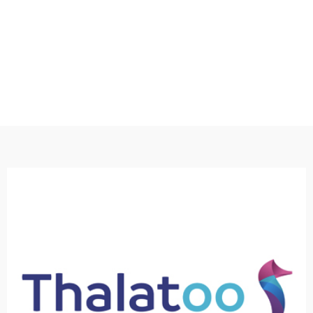
corporelle, masse grasse, masse maigre,
monde peut mesurer de quoi il est fait : eau
la diététique. Grâce à ces appareils, tout le
professionnels du sport, de la médecine et de
d’analyse corporelle à destinée des
une entreprise qui distribue des appareils
Inbody France pour une durée d’un an. C’est
"Je suis en alternance dans l’entreprise
comme le plan de communication de l’entreprise."
presse, mais également d’aspects plus stratégiques
m’occupe beaucoup des réseaux sociaux, des relations
manager. Mes missions sont donc transverses : je
plongée sous-marine. J’y tiens le rôle de communication