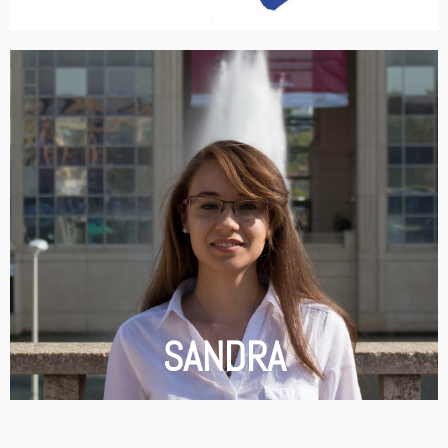
Suivez-moi !
la vie active."
recruteurs. C’est donc un excellent tremplin dans
bon bagage qui sera apprécié par les futurs
le terrain est très enrichissante et constitue un
que d’opter pour la voie classique. La pratique sur
cette dernière année d’étude en alternance plutôt
étudiant. C’est pourquoi j’ai choisi d’effectuer
expérience professionnelle tant qu’on est encore
"L’alternance est le meilleur moyen d’acquérir une
SANDRA