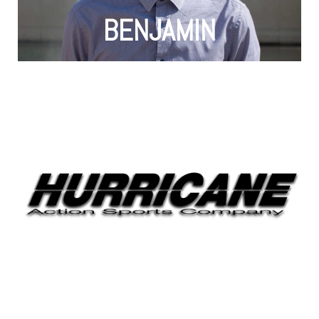
apprises en cours et la pratique. L’alternance me
BENJAMIN
"L’alternance me permet de conjuguer les théories
sports extrêmes dans le monde."
sur le FISE World Montpellier, 1er événement de
Xpérience et de la prospection, suivi de partenaires
développement de la tournée française FISE
cette entreprise. Je m’occupe de tous le
France. Missions Je suis commercial au sein de
modules de skateparks et plusieurs écoles en
agence de communication, des créateurs de
le Vendée Globe. Hurricane est également une
rassemblement sportif derrière le Tour de France et
600 000 spectateurs, ce qui en fait le 3ème
World Montpellier qui recueille chaque année + de
événement phare reste bien évidemment le FISE
Series et la tournée FISE Xpérience. Son
est l’agence qui organise la tournée FISE World
Sports Company jusqu’en octobre 2018. Hurricane