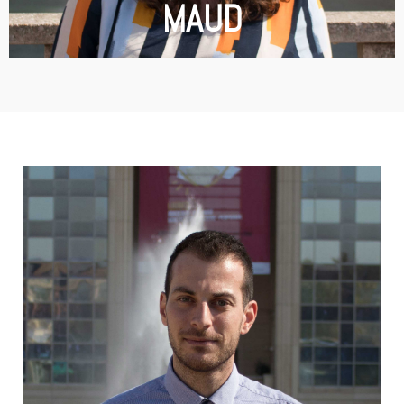
MAUD
Suivez-moi !
connaissances aux théories."
permettent également d’apporter un supplément de
supplémentaire. L’alternance et la pratique
l’alternance permet d’avoir une rentrée financière
diplôme Bac+5. De plus pour un étudiant,
pied dans la vie professionnelle tout en validant un
semble être la meilleure option afin de mettre un