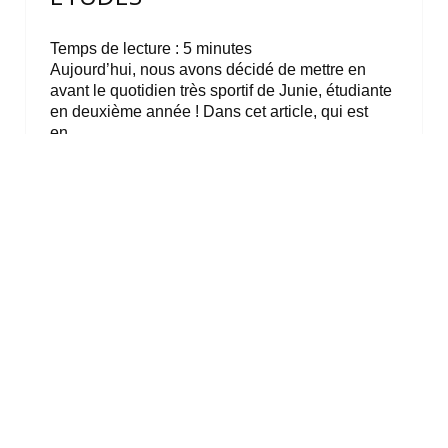
Temps de lecture :
5
minutes
Aujourd’hui, nous avons décidé de mettre en
avant le quotidien très sportif de Junie, étudiante
en deuxième année ! Dans cet article, qui est
en…
4 mars 2026 8 h 59 min
·
2
master 2 marketing sport loisirs