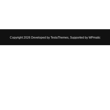
Copyright 2026 Developed by
TeslaThemes
, Supported by
WPmatic