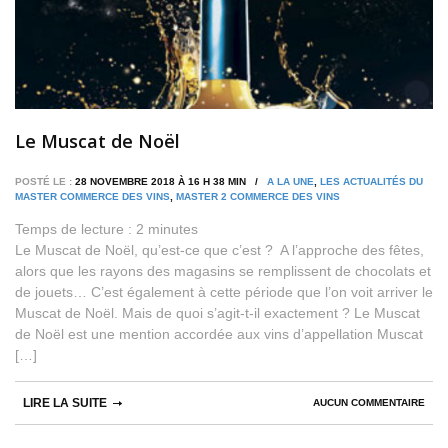
Le Muscat de Noël
POSTÉ LE :
28 NOVEMBRE 2018 À 16 H 38 MIN /
A LA UNE
,
LES ACTUALITÉS DU
MASTER COMMERCE DES VINS
,
MASTER 2 COMMERCE DES VINS
Temps de lecture :
2
minutes
Le Muscat de Noël, qu’est-ce que c’est ? A l’approche des fêtes,
alors que les rayons des magasins se remplissent de chocolats et
de jouets… C’est également à cette période que l’on voit arriver le
Muscat de Noël. Mais de quoi s’agit-t-il exactement ? Le Muscat
de Noël est une mention accordée aux vins d’appellation Muscat
[…]
LIRE LA SUITE
AUCUN COMMENTAIRE