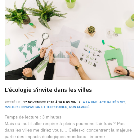
L’écologie s’invite dans les villes
POSTÉ LE :
17 NOVEMBRE 2018 À 16 H 09 MIN /
A LA UNE
,
ACTUALITÉS MIT
,
MASTER 2 INNOVATION ET TERRITOIRES
,
NON CLASSÉ
Temps de lecture :
3
minutes
Mais où faut-il aller respirer à pleins poumons l’air frais ? Pas
dans les villes me diriez vous…. Celles-ci concentrent la majeure
partie des impacts écologiques mondiaux : énorme