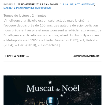
POSTÉ LE :
28 NOVEMBRE 2018 À 19 H 30 MIN /
A LA UNE
,
ACTUALITÉS MIT
,
MASTER 2 INNOVATION ET TERRITOIRES
Temps de lecture :
2
minutes
L’intelligence artificielle est un sujet actuel, mais le cinéma
l’évoque depuis près de 100 ans. Les auteurs de science-fiction
nous préparent au pire et nous poussent à réfléchir aux enjeux de
l’intelligence artificielle sur notre futur, allant du film hollywoodien
« Metropolis » en 1927 à « Blade Runner » (1982), « I, Robot »
(2004), « Her »(2013), « Ex-machina […]
LIRE LA SUITE
AUCUN COMMENTAIRE