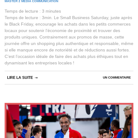
MASTER 2 MEDIA COMMUNICATION
Temps de lecture :
3
minutes
Temps de lecture : 3min. Le Small Business Saturday, juste après
le Black Friday, encourage les achats dans les petits commerces
locaux pour soutenir l’économie de proximité et trouver des
produits uniques. Contrairement aux promos de masse, cette
journée offre un shopping plus authentique et responsable, même
si elle manque encore de notoriété et de réductions aussi fortes.
C’est l’occasion idéale de faire des achats plus éthiques tout en
dynamisant les entreprises locales !
LIRE LA SUITE
UN COMMENTAIRE