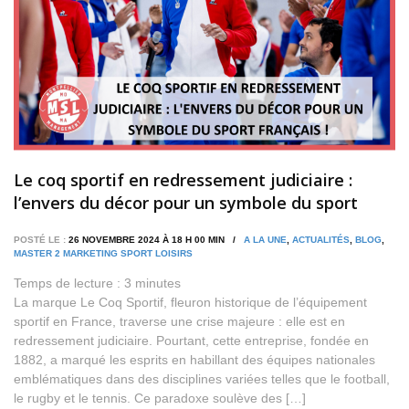
Le coq sportif en redressement judiciaire :
l’envers du décor pour un symbole du sport
français !
POSTÉ LE :
26 NOVEMBRE 2024 À 18 H 00 MIN /
A LA UNE
,
ACTUALITÉS
,
BLOG
,
MASTER 2 MARKETING SPORT LOISIRS
Temps de lecture :
3
minutes
La marque Le Coq Sportif, fleuron historique de l’équipement
sportif en France, traverse une crise majeure : elle est en
redressement judiciaire. Pourtant, cette entreprise, fondée en
1882, a marqué les esprits en habillant des équipes nationales
emblématiques dans des disciplines variées telles que le football,
le rugby et le tennis. Ce paradoxe soulève des […]