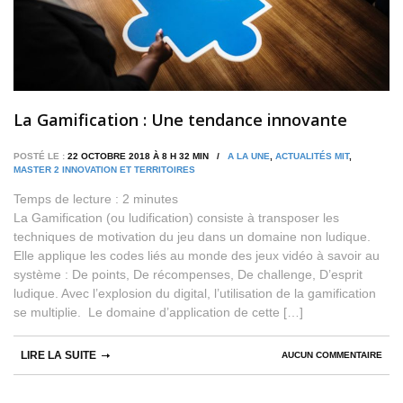
La Gamification : Une tendance innovante
POSTÉ LE :
22 OCTOBRE 2018 À 8 H 32 MIN /
A LA UNE
,
ACTUALITÉS MIT
,
MASTER 2 INNOVATION ET TERRITOIRES
Temps de lecture :
2
minutes
La Gamification (ou ludification) consiste à transposer les
techniques de motivation du jeu dans un domaine non ludique.
Elle applique les codes liés au monde des jeux vidéo à savoir au
système : De points, De récompenses, De challenge, D’esprit
ludique. Avec l’explosion du digital, l’utilisation de la gamification
se multiplie. Le domaine d’application de cette […]
LIRE LA SUITE
AUCUN COMMENTAIRE