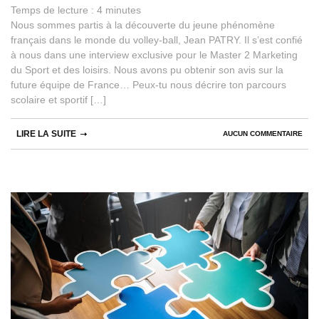
Temps de lecture :
4
minutes
Nous sommes partis à la découverte du jeune phénomène
français dans le monde du volley-ball, Jean PATRY. Il s’est confié
à nous dans une interview exclusive pour le Master 2 Marketing
du Sport et des loisirs. Nous avons pu obtenir son avis sur la
future équipe de France… Peux-tu nous décrire ton parcours
scolaire et sportif […]
LIRE LA SUITE
AUCUN COMMENTAIRE