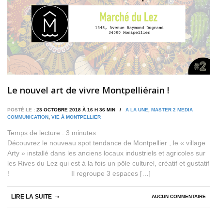
Le nouvel art de vivre Montpelliérain !
POSTÉ LE :
23 OCTOBRE 2018 À 16 H 36 MIN /
A LA UNE
,
MASTER 2 MEDIA
COMMUNICATION
,
VIE À MONTPELLIER
Temps de lecture :
3
minutes
Découvrez le nouveau spot tendance de Montpellier , le « village
Arty » installé dans les anciens locaux industriels et agricoles sur
les Rives du Lez qui est à la fois un pôle culturel, créatif et gustatif
! Il regroupe 3 espaces […]
LIRE LA SUITE
AUCUN COMMENTAIRE