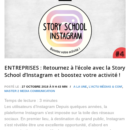
ENTREPRISES : Retournez à l’école avec la Story
School d’Instagram et boostez votre activité !
POSTÉ LE :
27 OCTOBRE 2018 À 9 H 43 MIN /
A LA UNE
,
L'ACTU MÉDIAS & COM'
,
MASTER 2 MEDIA COMMUNICATION
Temps de lecture :
3
minutes
Les utilisateurs d’Instagram Depuis quelques années, la
plateforme Instagram s’est imposée sur la toile des réseaux
sociaux. En premier lieu, à destination du grand public, Instagram
s’est révélée être une excellente opportunité, d’abord en