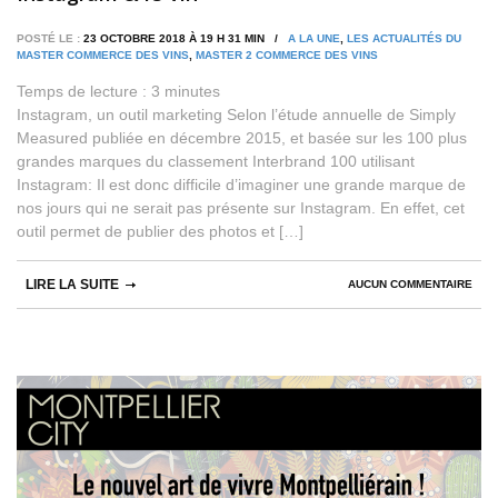
POSTÉ LE :
23 OCTOBRE 2018 À 19 H 31 MIN /
A LA UNE
,
LES ACTUALITÉS DU
MASTER COMMERCE DES VINS
,
MASTER 2 COMMERCE DES VINS
Temps de lecture :
3
minutes
Instagram, un outil marketing Selon l’étude annuelle de Simply
Measured publiée en décembre 2015, et basée sur les 100 plus
grandes marques du classement Interbrand 100 utilisant
Instagram: Il est donc difficile d’imaginer une grande marque de
nos jours qui ne serait pas présente sur Instagram. En effet, cet
outil permet de publier des photos et […]
LIRE LA SUITE
AUCUN COMMENTAIRE