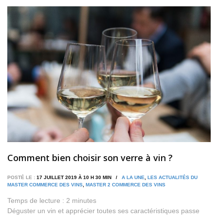
Comment bien choisir son verre à vin ?
POSTÉ LE :
17 JUILLET 2019 À 10 H 30 MIN /
A LA UNE
,
LES ACTUALITÉS DU
MASTER COMMERCE DES VINS
,
MASTER 2 COMMERCE DES VINS
Temps de lecture :
2
minutes
Déguster un vin et apprécier toutes ses caractéristiques passe