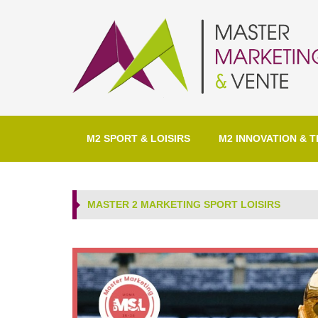
M2 SPORT & LOISIRS
M2 INNOVATION & T
MASTER 2 MARKETING SPORT LOISIRS