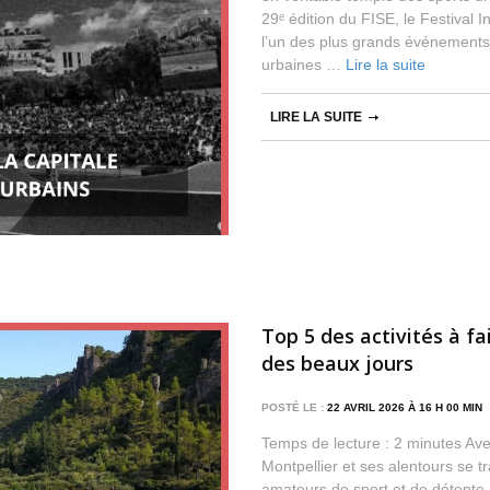
29ᵉ édition du FISE, le Festival
l’un des plus grands événements 
urbaines …
Lire la suite
LIRE LA SUITE
Top 5 des activités à fa
des beaux jours
POSTÉ LE :
22 AVRIL 2026 À 16 H 00 MI
Temps de lecture : 2 minutes Ave
Montpellier et ses alentours se t
amateurs de sport et de détente. 