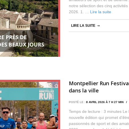
notre sélection des cinq activité
2026. 1. …
Lire la suite
LIRE LA SUITE
Montpellier Run Festiva
dans la ville
POSTÉ LE :
8 AVRIL 2026 À 7 H 27 MIN 
Temps de lecture : 3 minutes Le 
nouvelle édition qui promet d’êtr
passionnés de sport et des amate