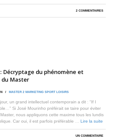
2 COMMENTAIRES
 : Décryptage du phénomène et
e du Master
MIN /
MASTER 2 MARKETING SPORT LOISIRS
ur, un grand intellectuel contemporain a dit : “If I
uble…” Si José Mourinho préférait se taire pour éviter
Master, nous appliquons cette maxime tous les lundis
blique. Car oui, il est parfois préférable …
Lire la suite
UN COMMENTAIRE