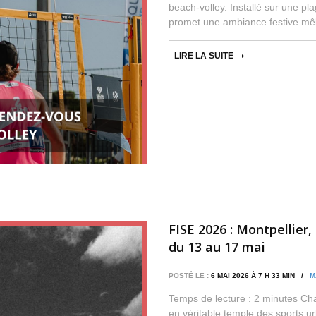
beach‑volley. Installé sur une p
promet une ambiance festive mê
LIRE LA SUITE
FISE 2026 : Montpellier,
du 13 au 17 mai
POSTÉ LE :
6 MAI 2026 À 7 H 33 MIN /
M
Temps de lecture : 2 minutes Cha
en véritable temple des sports ur