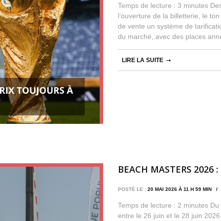
Temps de lecture : 3 minutes De
l’ouverture de la billetterie, le 
de vente un système de tarificati
du marché, avec des places ann
LIRE LA SUITE
BEACH MASTERS 2026 : l
POSTÉ LE :
20 MAI 2026 À 11 H 59 MIN 
Temps de lecture : 2 minutes Du s
entre le 26 juin et le 28 juin 20