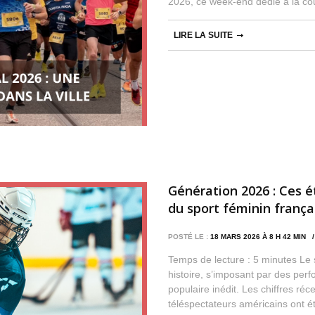
2026, ce week-end dédié à la c
LIRE LA SUITE
Génération 2026 : Ces é
du sport féminin frança
POSTÉ LE :
18 MARS 2026 À 8 H 42 MIN
Temps de lecture : 5 minutes Le 
histoire, s’imposant par des per
populaire inédit. Les chiffres ré
téléspectateurs américains ont ét