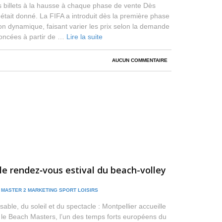
s billets à la hausse à chaque phase de vente Dès
ton était donné. La FIFA a introduit dès la première phase
on dynamique, faisant varier les prix selon la demande
oncées à partir de …
Lire la suite
AUCUN COMMENTAIRE
e rendez‑vous estival du beach-volley
/
MASTER 2 MARKETING SPORT LOISIRS
able, du soleil et du spectacle : Montpellier accueille
26 le Beach Masters, l’un des temps forts européens du