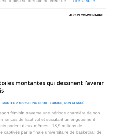
ourse à pied se déroule au cœur de …
Lire la suite
AUCUN COMMENTAIRE
toiles montantes qui dessinent l’avenir
is
 /
MASTER 2 MARKETING SPORT LOISIRS
,
NON CLASSÉ
sport féminin traverse une période charnière de son
formances de haut vol et suscitant un engouement
cents parlent d’eux-mêmes : 18,9 millions de
é captivés par la finale universitaire de basketball de