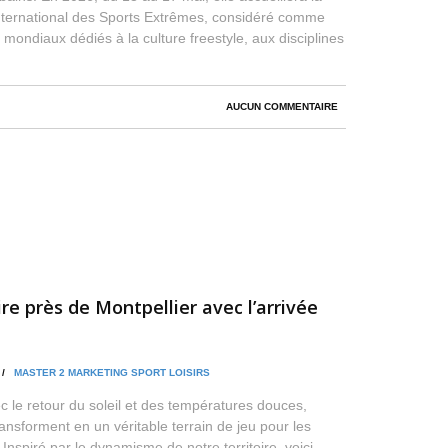
 International des Sports Extrêmes, considéré comme
mondiaux dédiés à la culture freestyle, aux disciplines
AUCUN COMMENTAIRE
ire près de Montpellier avec l’arrivée
N /
MASTER 2 MARKETING SPORT LOISIRS
c le retour du soleil et des températures douces,
ransforment en un véritable terrain de jeu pour les
Inspiré par le dynamisme de notre territoire, voici