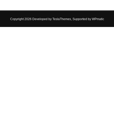
Copyright 2026 Developed by
TeslaThemes
, Supported by
WPmatic