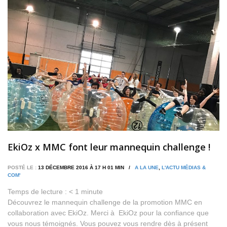
EkiOz x MMC font leur mannequin challenge !
POSTÉ LE :
13 DÉCEMBRE 2016 À 17 H 01 MIN /
A LA UNE
,
L'ACTU MÉDIAS &
COM'
Temps de lecture :
< 1
minute
Découvrez le mannequin challenge de la promotion MMC en
collaboration avec EkiOz. Merci à EkiOz pour la confiance que
vous nous témoignés. Vous pouvez vous rendre dès à présent