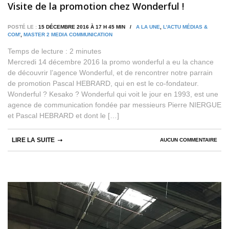
Visite de la promotion chez Wonderful !
POSTÉ LE :
15 DÉCEMBRE 2016 À 17 H 45 MIN /
A LA UNE
,
L'ACTU MÉDIAS &
COM'
,
MASTER 2 MEDIA COMMUNICATION
Temps de lecture :
2
minutes
Mercredi 14 décembre 2016 la promo wonderful a eu la chance
de découvrir l’agence Wonderful, et de rencontrer notre parrain
de promotion Pascal HEBRARD, qui en est le co-fondateur.
Wonderful ? Kesako ? Wonderful qui voit le jour en 1993, est une
agence de communication fondée par messieurs Pierre NIERGUE
et Pascal HEBRARD et dont le […]
LIRE LA SUITE
AUCUN COMMENTAIRE