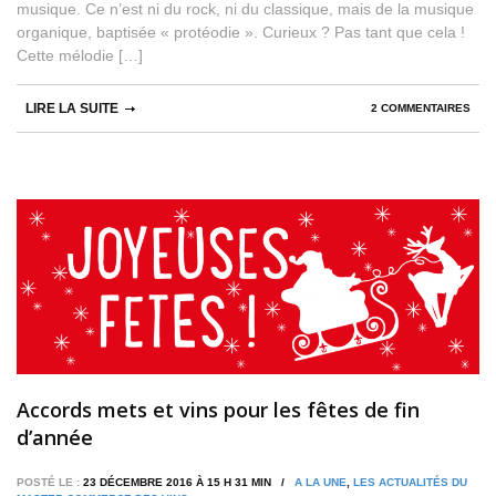
musique. Ce n’est ni du rock, ni du classique, mais de la musique
organique, baptisée « protéodie ». Curieux ? Pas tant que cela !
Cette mélodie […]
LIRE LA SUITE
2 COMMENTAIRES
Accords mets et vins pour les fêtes de fin
d’année
POSTÉ LE :
23 DÉCEMBRE 2016 À 15 H 31 MIN /
A LA UNE
,
LES ACTUALITÉS DU