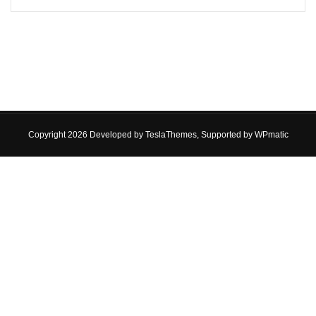
Copyright 2026 Developed by
TeslaThemes
, Supported by
WPmatic