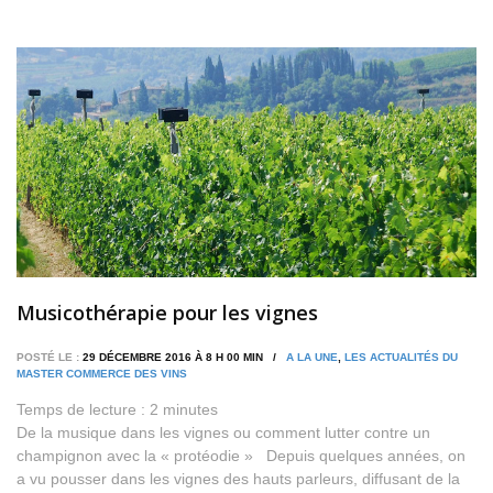
Musicothérapie pour les vignes
POSTÉ LE :
29 DÉCEMBRE 2016 À 8 H 00 MIN /
A LA UNE
,
LES ACTUALITÉS DU
MASTER COMMERCE DES VINS
Temps de lecture :
2
minutes
De la musique dans les vignes ou comment lutter contre un
champignon avec la « protéodie » Depuis quelques années, on
a vu pousser dans les vignes des hauts parleurs, diffusant de la