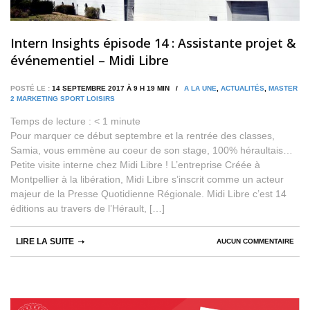
Intern Insights épisode 14 : Assistante projet &
événementiel – Midi Libre
POSTÉ LE :
14 SEPTEMBRE 2017 À 9 H 19 MIN /
A LA UNE
,
ACTUALITÉS
,
MASTER
2 MARKETING SPORT LOISIRS
Temps de lecture :
< 1
minute
Pour marquer ce début septembre et la rentrée des classes,
Samia, vous emmène au coeur de son stage, 100% héraultais…
Petite visite interne chez Midi Libre ! L’entreprise Créée à
Montpellier à la libération, Midi Libre s’inscrit comme un acteur
majeur de la Presse Quotidienne Régionale. Midi Libre c’est 14
éditions au travers de l’Hérault, […]
LIRE LA SUITE
AUCUN COMMENTAIRE