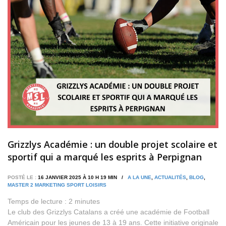
Grizzlys Académie : un double projet scolaire et
sportif qui a marqué les esprits à Perpignan
POSTÉ LE :
16 JANVIER 2025 À 10 H 19 MIN /
A LA UNE
,
ACTUALITÉS
,
BLOG
,
MASTER 2 MARKETING SPORT LOISIRS
Temps de lecture :
2
minutes
Le club des Grizzlys Catalans a créé une académie de Football
Américain pour les jeunes de 13 à 19 ans. Cette initiative originale