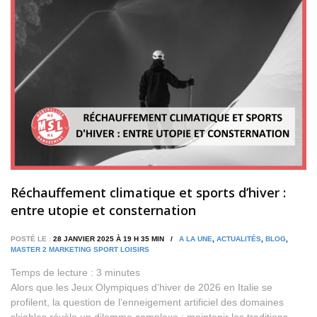
Réchauffement climatique et sports d’hiver :
entre utopie et consternation
POSTÉ LE :
28 JANVIER 2025 À 19 H 35 MIN /
A LA UNE
,
ACTUALITÉS
,
BLOG
,
MASTER 2 MARKETING SPORT LOISIRS
Temps de lecture :
3
minutes
Alors que les Jeux Olympiques d’hiver de 2026 en Italie se
profilent, la question de l’enneigement artificiel des domaines