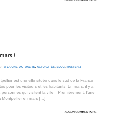
mars !
N /
A LA UNE
,
ACTUALITÉ
,
ACTUALITÉS
,
BLOG
,
MASTER 2
ellier est une ville située dans le sud de la France
ités pour les visiteurs et les habitants. En mars, il y a
es personnes qui visitent la ville. Premièrement, l’une
 à Montpellier en mars […]
AUCUN COMMENTAIRE