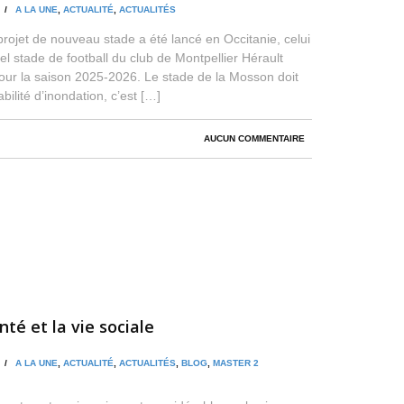
N /
A LA UNE
,
ACTUALITÉ
,
ACTUALITÉS
rojet de nouveau stade a été lancé en Occitanie, celui
el stade de football du club de Montpellier Hérault
our la saison 2025-2026. Le stade de la Mosson doit
abilité d’inondation, c’est […]
AUCUN COMMENTAIRE
nté et la vie sociale
N /
A LA UNE
,
ACTUALITÉ
,
ACTUALITÉS
,
BLOG
,
MASTER 2