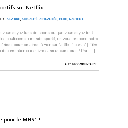
rtifs sur Netflix
IN /
A LA UNE
,
ACTUALITÉ
,
ACTUALITÉS
,
BLOG
,
MASTER 2
e vous soyez fans de sports ou que vous soyez tout
les coulisses du monde sportif, on vous propose notre
éries documentaires, à voir sur Netflix. “Icarus” | Film
s documentaires à suivre sans aucun doute ! Par […]
AUCUN COMMENTAIRE
e pour le MHSC !