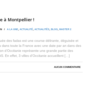
e à Montpellier !
MIN /
A LA UNE
,
ACTUALITÉ
,
ACTUALITÉS
,
BLOG
,
MASTER 2
uée des fadas est une course délirante, déguisée et
eu dans toute la France avec une date par an dans des
gion d’Occitanie représente une grande partie des
 En effet, 3 villes d’Occitanie accueillent […]
AUCUN COMMENTAIRE