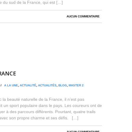
le du sud de la France, qui est […]
AUCUN COMMENTAIRE
FRANCE
N /
A LA UNE
,
ACTUALITÉ
,
ACTUALITÉS
,
BLOG
,
MASTER 2
la beauté naturelle de la France, il n’est pas
oit un sport populaire dans le pays. Les coureurs ont de
r à des parcours différents. Pourtant, quatre trails
 avec son propre charme et ses défis. […]
AUCUN COMMENTAIRE