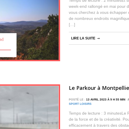
Temps de lecture : 2 minutesEt si
week-end rallongé en mai pour dé
vous cherchez à vous échapper de
de nombreux endroits magnifiques
[…]
LIRE LA SUITE
Le Parkour à Montpellie
POSTÉ LE :
13 AVRIL 2023 À 9 H 55 MIN
SPORT LOISIRS
Temps de lecture : 3 minutesLe 
de la force et de la créativité. P
efficacement à travers des obstac