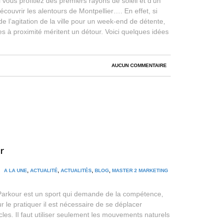
 vous profitiez des premiers rayons de soleil et d’un
couvrir les alentours de Montpellier…. En effet, si
 l’agitation de la ville pour un week-end de détente,
 à proximité méritent un détour. Voici quelques idées
AUCUN COMMENTAIRE
r
 /
A LA UNE
,
ACTUALITÉ
,
ACTUALITÉS
,
BLOG
,
MASTER 2 MARKETING
Parkour est un sport qui demande de la compétence,
our le pratiquer il est nécessaire de se déplacer
les. Il faut utiliser seulement les mouvements naturels