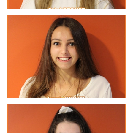
LinkedIn
Coelho
d’aboutir c’est la peur d’échouer.»
Paolo
«La seule chose qui puisse empêcher un rêve
MA DEVISE
LinkedIn