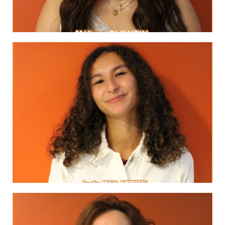
MA DEVISE
LinkedIn
Michael Jordan
N'abandonne jamais."
cela peut devenir une habitude.
"Si tu abandonnes une fois,
MA DEVISE
LinkedIn