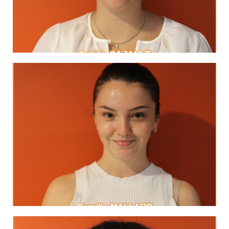
"Le plus grand échec est de ne pas avoir
MA DEVISE
LinkedIn
Exupéry
est invisible pour les yeux"
Antoine de Saint-
"On ne voit bien qu'avec le coeur. L'essentiel
MA DEVISE