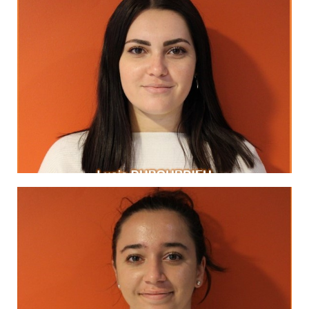
LinkedIn
Jean Paul Sartre
"Nous sommes nos choix."
MA DEVISE
LinkedIn
L'abbé Pierre
le courage d'oser"