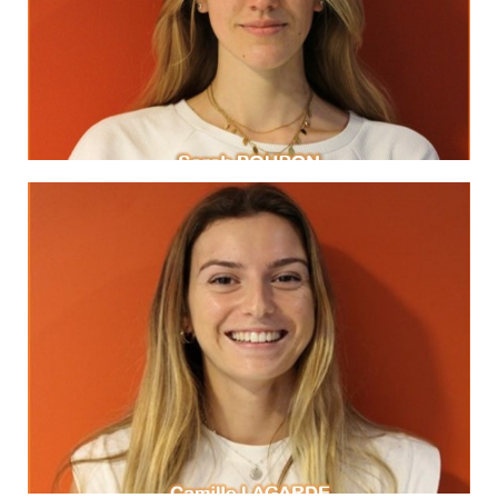
Proverbe africain
qu'une forêt qui pousse."
"Un arbre qui tombe fait plus de bruit
MA DEVISE
Cliquez ici
Théodore Roosevelt
déjà fait la moitié du chemin. »
« Croyez que vous pouvez le faire et vous aurez
MA DEVISE