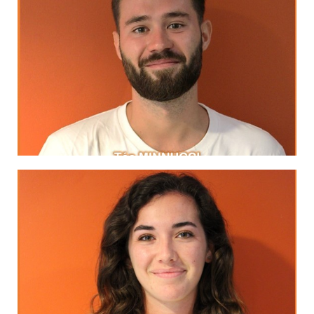
LinkedIn
William Blake
if he soars with his own wings"
"No bird soars too high
MA DEVISE
LinkedIn
Mark Twain
"Il faut voyager pour apprendre."