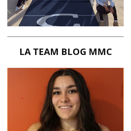
LA TEAM BLOG MMC
LinkedIn
Socrate
c'est que je ne sais rien."
-"Tout ce que je sais,