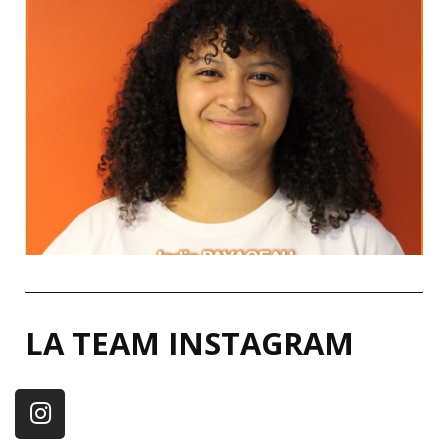
LinkedIn
Wilde
"Be yourself, everyone else is already taken."
Oscar
MA DEVISE
LA TEAM INSTAGRAM