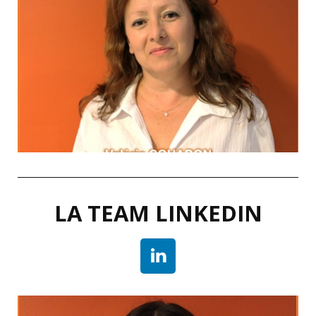
Nelson Mandela
Soit je gagne, soit j’apprends."
"Je ne perds jamais.
MA DEVISE
LA TEAM LINKEDIN