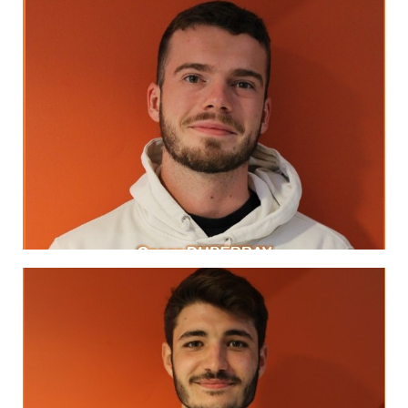
LinkedIn
Albert Camus
tout donner au présent."
"La vraie générosité envers l'avenir consiste à
MA DEVISE
LinkedIn
Albert Camus
Sisyphe heureux."