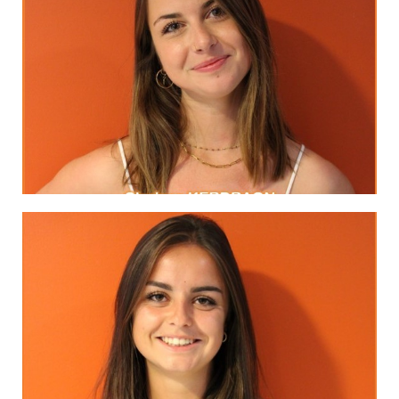
Robert Louis Stevenson
le voyage en lui-même."
"L’important, ce n’est pas la destination, mais
MA DEVISE
LinkedIn
Horace
"Carpe diem."