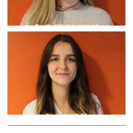
MA DEVISE
LinkedIn
Coluche
qui savent les pousser."
"Les portes de l’avenir sont ouvertes à ceux
MA DEVISE