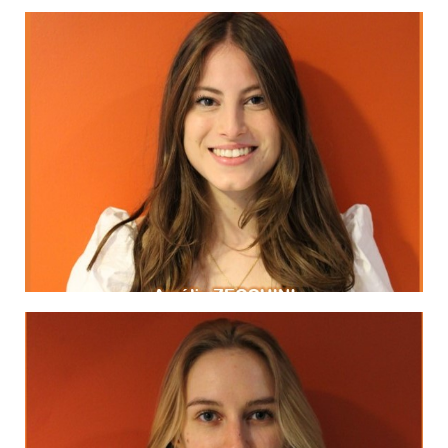
LinkedIn
Albert Camus
la volonté d'arriver suffit à tout."
"En vérité, le chemin importe peu,
MA DEVISE
LinkedIn