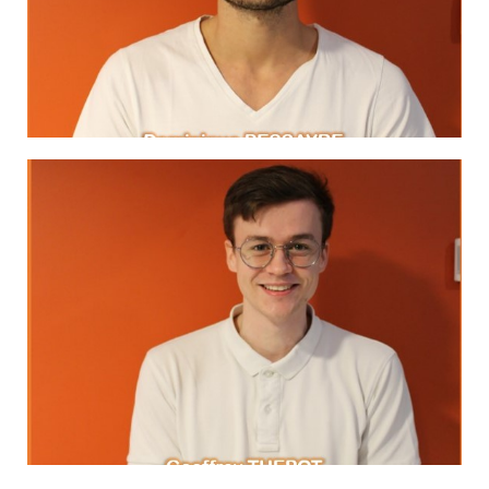
remplir un coeur d'Homme. Il faut imaginer
"La lutte elle-même vers les sommets suffit à
MA DEVISE
LinkedIn
Virgile
"On se lasse de tout, excepté d'apprendre."
MA DEVISE