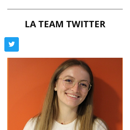
LA TEAM TWITTER
LinkedIn
Seokjin
"I'm the one I should love in this world"
Kim
MA DEVISE