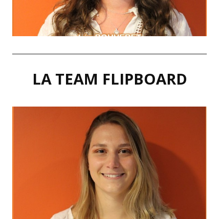
MA DEVISE
LA TEAM FLIPBOARD
LinkedIn
Law of attraction
"Think Positive"
MA DEVISE