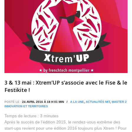
3 & 13 mai : Xtrem’UP s’associe avec le Fise & le
Festikite !
POSTÉ LE :
24 AVRIL 2016 À 18 H 01 MIN /
A LA UNE
,
ACTUALITÉS MIT
,
MASTER 2
INNOVATION ET TERRITOIRES
Temps de lecture :
3
minutes
Après le succès de l’édition 2015, le rendez-vous extrême des
start-ups revient pour une édition 2016 toujours plus Xtrem ! Pour