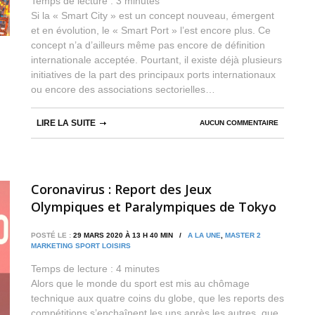
Temps de lecture :
3
minutes
Si la « Smart City » est un concept nouveau, émergent
et en évolution, le « Smart Port » l’est encore plus. Ce
concept n’a d’ailleurs même pas encore de définition
internationale acceptée. Pourtant, il existe déjà plusieurs
initiatives de la part des principaux ports internationaux
ou encore des associations sectorielles…
LIRE LA SUITE
AUCUN COMMENTAIRE
Coronavirus : Report des Jeux
Olympiques et Paralympiques de Tokyo
2020
POSTÉ LE :
29 MARS 2020 À 13 H 40 MIN /
A LA UNE
,
MASTER 2
MARKETING SPORT LOISIRS
Temps de lecture :
4
minutes
Alors que le monde du sport est mis au chômage
technique aux quatre coins du globe, que les reports des
compétitions s’enchaînent les uns après les autres, que