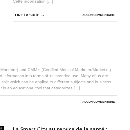
Cette mobilisation […]
LIRE LA SUITE
AUCUN COMMENTAIRE
al Marketer) and CMM’s (Certified Medical Marketer/Marketing
 information into terms of its intended use. Many of us are
 which can be applied to different subjects and business
an educational tool that categorizes […]
AUCUN COMMENTAIRE
La Smart City au service de la santé :