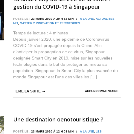
gestion du COVID-19 à Singapour
POSTÉ LE :
23 MARS 2020 À 20 H 52 MIN /
A LA UNE
,
ACTUALITÉS
MIT
,
MASTER 2 INNOVATION ET TERRITOIRES
Temps de lecture :
4
minutes
Depuis janvier 2020, une épidémie de Coronavirus
COVID-19 s’est propagée depuis la Chine. Afin
d’anticiper la propagation de ce virus, Singapour,
désignée Smart City en 2019, mise sur les nouvelles
technologies dans le but de protéger au mieux sa
population. Singapour, la Smart City la plus avancée du
monde Singapour est l’une des villes les […]
LIRE LA SUITE
AUCUN COMMENTAIRE
Une destination oenotouristique ?
POSTÉ LE :
23 MARS 2020 À 12 H 03 MIN /
A LA UNE
,
LES