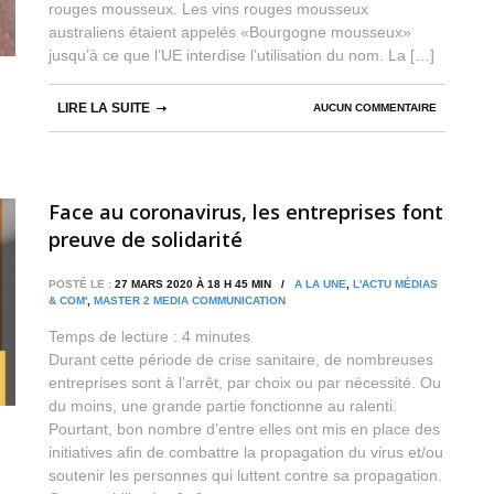
rouges mousseux. Les vins rouges mousseux
australiens étaient appelés «Bourgogne mousseux»
jusqu’à ce que l’UE interdise l’utilisation du nom. La […]
LIRE LA SUITE
AUCUN COMMENTAIRE
Face au coronavirus, les entreprises font
preuve de solidarité
POSTÉ LE :
27 MARS 2020 À 18 H 45 MIN /
A LA UNE
,
L'ACTU MÉDIAS
& COM'
,
MASTER 2 MEDIA COMMUNICATION
Temps de lecture :
4
minutes
Durant cette période de crise sanitaire, de nombreuses
entreprises sont à l’arrêt, par choix ou par nécessité. Ou
du moins, une grande partie fonctionne au ralenti.
Pourtant, bon nombre d’entre elles ont mis en place des
initiatives afin de combattre la propagation du virus et/ou
soutenir les personnes qui luttent contre sa propagation.