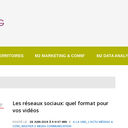
ERRITOIRES
M2 MARKETING & COMM’
M2 DATA ANALY
Les réseaux sociaux: quel format pour
vos vidéos
POSTÉ LE :
28 JUIN 2019 À 9 H 07 MIN /
A LA UNE
,
L'ACTU MÉDIAS &
COM'
,
MASTER 2 MEDIA COMMUNICATION