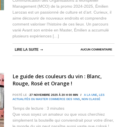
Communication des Organisations à Montpellier
Management (MCO) de la promo 2024-2025, Émilien
Larozas est un passionné de culture et d’art. Curieux, il
aime découvrir de nouveaux endroits et comprendre
comment valoriser l’histoire de ces lieux. Un parcours
varié Avant son entrée en Master, Émilien a accumulé
plusieurs expériences […]
LIRE LA SUITE
AUCUN COMMENTAIRE
Le guide des couleurs du vin : Blanc,
Rouge, Rosé et Orange !
POSTÉ LE :
27 NOVEMBRE 2025 À 20 H 00 MIN /
A LA UNE
,
LES
ACTUALITÉS DU MASTER COMMERCE DES VINS
,
NON CLASSÉ
Temps de lecture :
3
minutes
Que vous soyez un amateur ou que vous cherchiez
simplement la bouteille qui conviendrait pour votre dîner,
le monde du vin peut paraître aussi vaste que coloré !