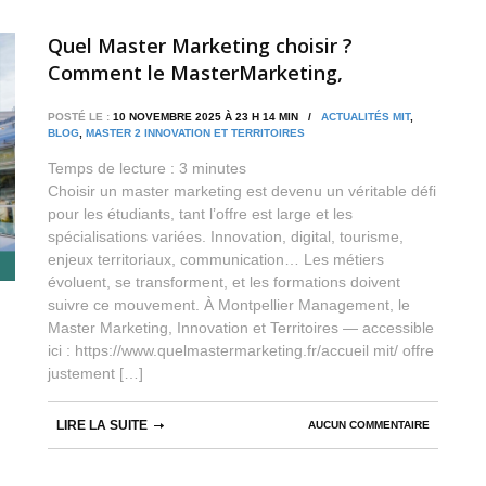
Quel Master Marketing choisir ?
Comment le MasterMarketing,
Innovation et Territoires (MIT) de
POSTÉ LE :
10 NOVEMBRE 2025 À 23 H 14 MIN /
ACTUALITÉS MIT
,
Montpellier boostevotre carrière
BLOG
,
MASTER 2 INNOVATION ET TERRITOIRES
Temps de lecture :
3
minutes
Choisir un master marketing est devenu un véritable défi
pour les étudiants, tant l’offre est large et les
spécialisations variées. Innovation, digital, tourisme,
enjeux territoriaux, communication… Les métiers
évoluent, se transforment, et les formations doivent
suivre ce mouvement. À Montpellier Management, le
Master Marketing, Innovation et Territoires — accessible
ici : https://www.quelmastermarketing.fr/accueil mit/ offre
justement […]
LIRE LA SUITE
AUCUN COMMENTAIRE