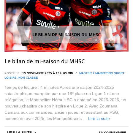
Le bilan de mi-saison du MHSC
POSTÉ LE :
19 NOVEMBRE 2025 À 19 H 03 MIN /
MASTER 2 MARKETING SPORT
LOISIRS
,
NON CLASSÉ
Temps de lecture : 4 minutes Après une saison 2024-2025
catastrophique marquée par une 18ᵉ place en Ligue 1 et une
relégation, le Montpellier Hérault SC a entamé en 2025-2026, un
nouveau chapitre de son histoire en Ligue 2. Avec Zoumana
Camara aux commandes, ancien joueur et assistant au PSG,
nommé en avril 2025, les Montpelliérains …
Lire la suite
LIRE LA SUITE
UN COMMENTAIRE