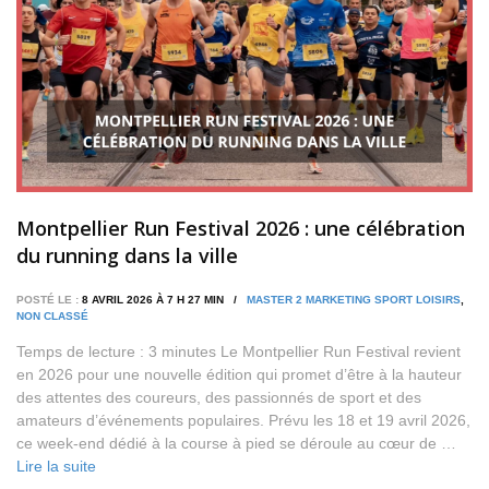
Montpellier Run Festival 2026 : une célébration
du running dans la ville
POSTÉ LE :
8 AVRIL 2026 À 7 H 27 MIN /
MASTER 2 MARKETING SPORT LOISIRS
,
NON CLASSÉ
Temps de lecture : 3 minutes Le Montpellier Run Festival revient
en 2026 pour une nouvelle édition qui promet d’être à la hauteur
des attentes des coureurs, des passionnés de sport et des
amateurs d’événements populaires. Prévu les 18 et 19 avril 2026,
ce week-end dédié à la course à pied se déroule au cœur de …
Lire la suite