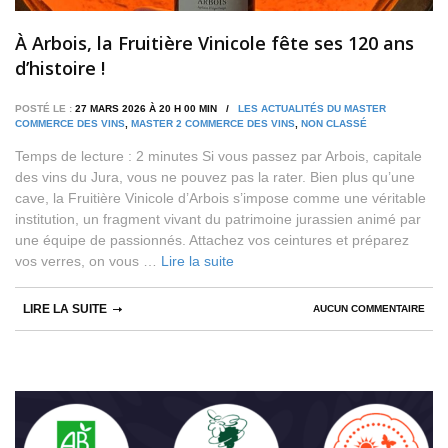
À Arbois, la Fruitière Vinicole fête ses 120 ans
d’histoire !
POSTÉ LE :
27 MARS 2026 À 20 H 00 MIN /
LES ACTUALITÉS DU MASTER
COMMERCE DES VINS
,
MASTER 2 COMMERCE DES VINS
,
NON CLASSÉ
Temps de lecture : 2 minutes Si vous passez par Arbois, capitale
des vins du Jura, vous ne pouvez pas la rater. Bien plus qu’une
cave, la Fruitière Vinicole d’Arbois s’impose comme une véritable
institution, un fragment vivant du patrimoine jurassien animé par
une équipe de passionnés. Attachez vos ceintures et préparez
vos verres, on vous …
Lire la suite
LIRE LA SUITE
AUCUN COMMENTAIRE