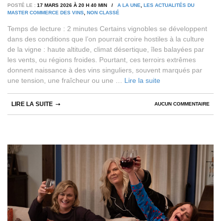
POSTÉ LE :
17 MARS 2026 À 20 H 40 MIN /
A LA UNE
,
LES ACTUALITÉS DU
MASTER COMMERCE DES VINS
,
NON CLASSÉ
Temps de lecture : 2 minutes Certains vignobles se développent
dans des conditions que l’on pourrait croire hostiles à la culture
de la vigne : haute altitude, climat désertique, îles balayées par
les vents, ou régions froides. Pourtant, ces terroirs extrêmes
donnent naissance à des vins singuliers, souvent marqués par
une tension, une fraîcheur ou une …
Lire la suite
LIRE LA SUITE
AUCUN COMMENTAIRE