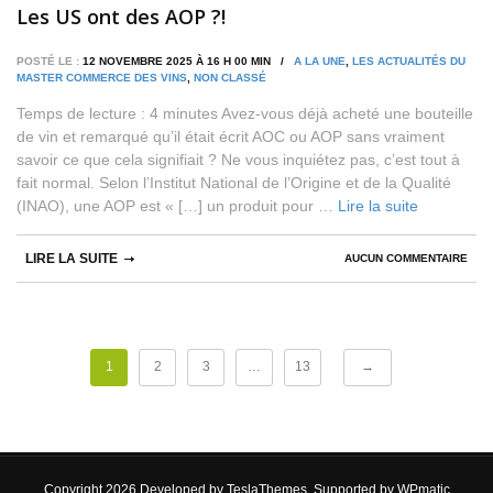
Les US ont des AOP ?!
POSTÉ LE :
12 NOVEMBRE 2025 À 16 H 00 MIN /
A LA UNE
,
LES ACTUALITÉS DU
MASTER COMMERCE DES VINS
,
NON CLASSÉ
Temps de lecture : 4 minutes Avez-vous déjà acheté une bouteille
de vin et remarqué qu’il était écrit AOC ou AOP sans vraiment
savoir ce que cela signifiait ? Ne vous inquiétez pas, c’est tout à
fait normal. Selon l’Institut National de l’Origine et de la Qualité
(INAO), une AOP est « […] un produit pour …
Lire la suite
LIRE LA SUITE
AUCUN COMMENTAIRE
1
2
3
…
13
→
Copyright 2026 Developed by
TeslaThemes
, Supported by
WPmatic