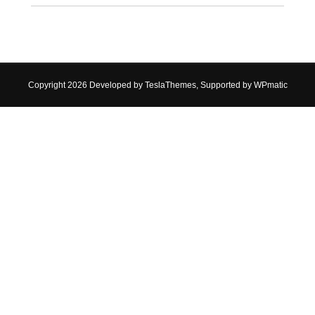
Copyright 2026 Developed by
TeslaThemes
, Supported by
WPmatic