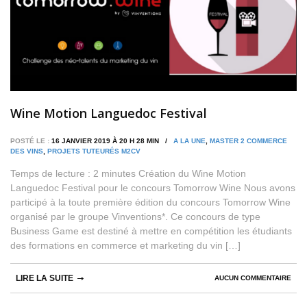
Wine Motion Languedoc Festival
POSTÉ LE :
16 JANVIER 2019 À 20 H 28 MIN /
A LA UNE
,
MASTER 2 COMMERCE
DES VINS
,
PROJETS TUTEURÉS M2CV
Temps de lecture : 2 minutes Création du Wine Motion
Languedoc Festival pour le concours Tomorrow Wine Nous avons
participé à la toute première édition du concours Tomorrow Wine
organisé par le groupe Vinventions*. Ce concours de type
Business Game est destiné à mettre en compétition les étudiants
des formations en commerce et marketing du vin […]
LIRE LA SUITE
AUCUN COMMENTAIRE