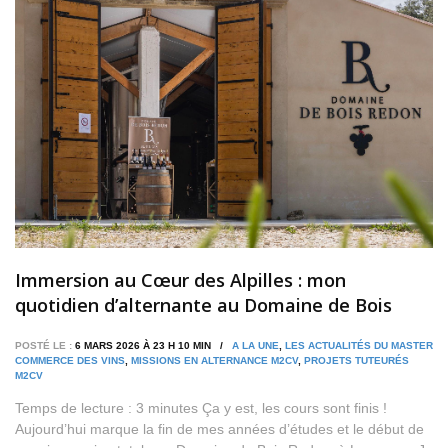
Immersion au Cœur des Alpilles : mon
quotidien d’alternante au Domaine de Bois
Redon
POSTÉ LE :
6 MARS 2026 À 23 H 10 MIN /
A LA UNE
,
LES ACTUALITÉS DU MASTER
COMMERCE DES VINS
,
MISSIONS EN ALTERNANCE M2CV
,
PROJETS TUTEURÉS
M2CV
Temps de lecture : 3 minutes Ça y est, les cours sont finis !
Aujourd’hui marque la fin de mes années d’études et le début de