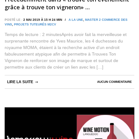
grâce à trouve ton vigneron» …
POSTÉ LE :
2 MAI 2019 À 15 H 24 MIN /
A LA UNE
,
MASTER 2 COMMERCE DES
VINS
,
PROJETS TUTEURÉS M2CV
Temps de lecture : 2 minutesAprès avoir fait la merveilleuse et
surprenante rencontre de Yves Maurice, les 4 duchesses du
royaume MOMA, étaient à la recherche active d’un endroit
fabuleusement atypique afin de permettre à Trouves Ton
Vigneron de renforcer son image de marque et surtout de
permettre aux clients de créer un lien avec les […]
LIRE LA SUITE
AUCUN COMMENTAIRE