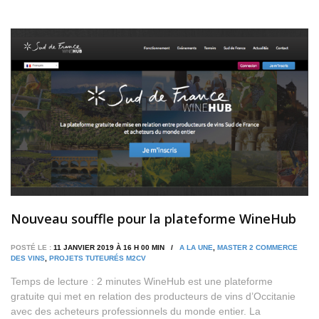
Nouveau souffle pour la plateforme WineHub
POSTÉ LE :
11 JANVIER 2019 À 16 H 00 MIN /
A LA UNE
,
MASTER 2 COMMERCE
DES VINS
,
PROJETS TUTEURÉS M2CV
Temps de lecture : 2 minutes WineHub est une plateforme
gratuite qui met en relation des producteurs de vins d’Occitanie
avec des acheteurs professionnels du monde entier. La