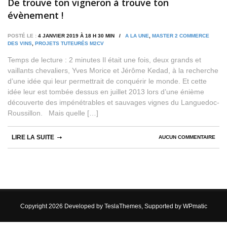
De trouve ton vigneron à trouve ton
évènement !
POSTÉ LE :
4 JANVIER 2019 À 18 H 30 MIN /
A LA UNE
,
MASTER 2 COMMERCE
DES VINS
,
PROJETS TUTEURÉS M2CV
Temps de lecture : 2 minutes Il était une fois, deux grands et
vaillants chevaliers, Yves Morice et Jérôme Kedad, à la recherche
d’une idée qui leur permettrait de conquérir le monde. Et cette
idée leur est tombée dessus en juillet 2013 lors d’une énième
découverte des impénétrables et sauvages vignes du Languedoc-
Roussillon. Mais quelle […]
LIRE LA SUITE
AUCUN COMMENTAIRE
Copyright 2026 Developed by
TeslaThemes
, Supported by
WPmatic