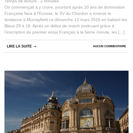
Temps de lecture :
2
minutes
On commençait à y croire, pourtant après 10 ans de domination
Française face à l’Ecosse, le XV du Chardon a inversé la
tendance à Murrayfield ce dimanche 13 mars 2016 en battant les
Bleus 29 à 18. Après un début de match tonitruant grâce à
l’inscription du premier essai Français à la 5ème minute, les […]
LIRE LA SUITE
AUCUN COMMENTAIRE