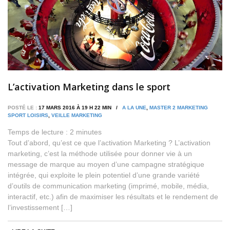
L’activation Marketing dans le sport
POSTÉ LE :
17 MARS 2016 À 19 H 22 MIN /
A LA UNE
,
MASTER 2 MARKETING
SPORT LOISIRS
,
VEILLE MARKETING
Temps de lecture :
2
minutes
Tout d’abord, qu’est ce que l’activation Marketing ? L’activation
marketing, c’est la méthode utilisée pour donner vie à un
message de marque au moyen d’une campagne stratégique
intégrée, qui exploite le plein potentiel d’une grande variété
d’outils de communication marketing (imprimé, mobile, média,
interactif, etc.) afin de maximiser les résultats et le rendement de
l’investissement […]