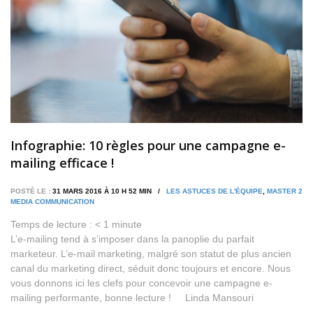
Infographie: 10 règles pour une campagne e-
mailing efficace !
POSTÉ LE :
31 MARS 2016 À 10 H 52 MIN /
LES ASTUCES DE L'ÉQUIPE
,
MASTER 2
MEDIA COMMUNICATION
Temps de lecture :
< 1
minute
L’e-mailing tend à s’imposer dans la panoplie du parfait
marketeur. L’e-mail marketing, malgré son statut de plus ancien
canal du marketing direct, séduit donc toujours et encore. Nous
vous donnons ici les clefs pour concevoir une campagne e-
mailing performante, bonne lecture ! Linda Mansouri