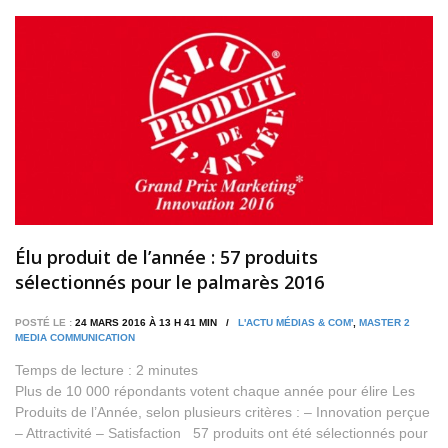
Élu produit de l’année : 57 produits
sélectionnés pour le palmarès 2016
POSTÉ LE :
24 MARS 2016 À 13 H 41 MIN /
L'ACTU MÉDIAS & COM'
,
MASTER 2
MEDIA COMMUNICATION
Temps de lecture :
2
minutes
Plus de 10 000 répondants votent chaque année pour élire Les
Produits de l’Année, selon plusieurs critères : – Innovation perçue
– Attractivité – Satisfaction 57 produits ont été sélectionnés pour