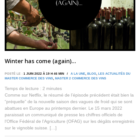
Winter has come (again)…
POSTÉ LE :
1 JUIN 2022 À 19 H 46 MIN /
A LA UNE
,
BLOG
,
LES ACTUALITÉS DU
MASTER COMMERCE DES VINS
,
MASTER 2 COMMERCE DES VINS
Temps de lecture :
2
minutes
Comme sur Netflix, le résumé de l’épisode précédent était bien la
“préquelle” de la nouvelle saison des vagues de froid qui se sont
abattues en Europe au printemps dernier. Le 15 mars 2022
paraissait un communiqué de presse les chiffres officiels de
l’Office Fédéral de l’Agriculture (OFAG) sur les dégâts enregistrés
sur le vignoble suisse. […]