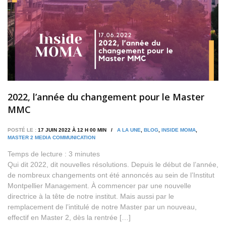
2022, l’année du changement pour le Master
MMC
POSTÉ LE :
17 JUIN 2022 À 12 H 00 MIN /
A LA UNE
,
BLOG
,
INSIDE MOMA
,
MASTER 2 MEDIA COMMUNICATION
Temps de lecture :
3
minutes
Qui dit 2022, dit nouvelles résolutions. Depuis le début de l’année,
de nombreux changements ont été annoncés au sein de l’Institut
Montpellier Management. À commencer par une nouvelle
directrice à la tête de notre institut. Mais aussi par le
remplacement de l’intitulé de notre Master par un nouveau,
effectif en Master 2, dès la rentrée […]