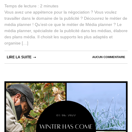
Temps de lecture :
2
minutes
Vous avez une appétence pour la négociation ? Vous voulez
travailler dans le domaine de la publicité ? Découvrez le métier de
média planner ! Qu’est-ce que le métier de Média planner ? Le
média planner, spécialiste de la publicité dans les médias, élabore
des plans média. Il choisit les supports les plus adaptés et
organise […]
LIRE LA SUITE
AUCUN COMMENTAIRE