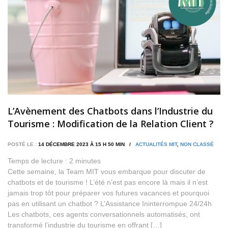
L’Avènement des Chatbots dans l’Industrie du
Tourisme : Modification de la Relation Client ?
POSTÉ LE :
14 DÉCEMBRE 2023 À 15 H 50 MIN /
ACTUALITÉS MIT
,
NON CLASSÉ
Temps de lecture :
2
minutes
Cette semaine, la Team MIT vous embarque pour discuter de
chatbots et de tourisme ! L’été n’est pas encore là mais il n’est
jamais trop tôt pour préparer vos futures vacances et pourquoi
pas en utilisant un chatbot ? L’Assistance Ininterrompue 24/24h
Les chatbots, ces agents conversationnels automatisés, ont
transformé l’industrie du tourisme en offrant […]