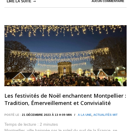
LIRE LA SUITE
AUCUN COMMENTAIRE
Les festivités de Noël enchantent Montpellier :
Tradition, Émerveillement et Convivialité
POSTÉ LE :
21 DÉCEMBRE 2023 À 13 H 09 MIN /
A LA UNE
,
ACTUALITÉS MIT
Temps de lecture :
2
minutes
Montpellier, ville baignée par le soleil du sud de la France, se