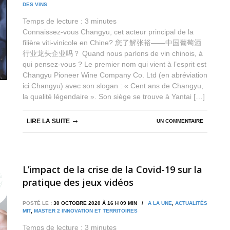
DES VINS
Temps de lecture :
3
minutes
Connaissez-vous Changyu, cet acteur principal de la
filière viti-vinicole en Chine? 您了解张裕——中国葡萄酒
行业龙头企业吗？ Quand nous parlons de vin chinois, à
qui pensez-vous ? Le premier nom qui vient à l’esprit est
Changyu Pioneer Wine Company Co. Ltd (en abréviation
ici Changyu) avec son slogan : « Cent ans de Changyu,
la qualité légendaire ». Son siège se trouve à Yantai […]
LIRE LA SUITE
UN COMMENTAIRE
L’impact de la crise de la Covid-19 sur la
pratique des jeux vidéos
POSTÉ LE :
30 OCTOBRE 2020 À 16 H 09 MIN /
A LA UNE
,
ACTUALITÉS
MIT
,
MASTER 2 INNOVATION ET TERRITOIRES
Temps de lecture :
3
minutes