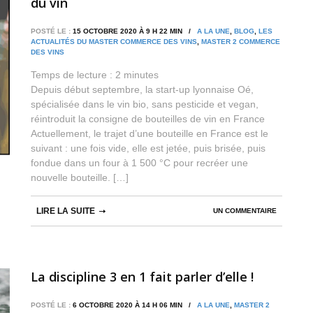
du vin
POSTÉ LE :
15 OCTOBRE 2020 À 9 H 22 MIN /
A LA UNE
,
BLOG
,
LES
ACTUALITÉS DU MASTER COMMERCE DES VINS
,
MASTER 2 COMMERCE
DES VINS
Temps de lecture :
2
minutes
Depuis début septembre, la start-up lyonnaise Oé,
spécialisée dans le vin bio, sans pesticide et vegan,
réintroduit la consigne de bouteilles de vin en France
Actuellement, le trajet d’une bouteille en France est le
suivant : une fois vide, elle est jetée, puis brisée, puis
fondue dans un four à 1 500 °C pour recréer une
nouvelle bouteille. […]
LIRE LA SUITE
UN COMMENTAIRE
La discipline 3 en 1 fait parler d’elle !
POSTÉ LE :
6 OCTOBRE 2020 À 14 H 06 MIN /
A LA UNE
,
MASTER 2