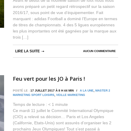
Avant le début de la nouvelle saison de foot nous vous
avons préparé un petit regard rétrospectif sur la saison
2016/17, sous point de vue d’équipementier. Fait
marquant : adidas Football a dominé l’Europe en termes
de titres de championnats. 4 des 5 ligues européennes
les plus importantes ont été gagnées par la marque aux
trois […]
LIRE LA SUITE
AUCUN COMMENTAIRE
Feu vert pour les JO à Paris !
POSTÉ LE :
17 JUILLET 2017 À 8 H 44 MIN /
A LA UNE
,
MASTER 2
MARKETING SPORT LOISIRS
,
VEILLE MARKETING
Temps de lecture :
< 1
minute
Ce mardi 11 juillet le Commité International Olympique
(CIO) a relevé sa décision… Paris et Los Angeles
(Californie, Etats-Unis) sont assurés d’organiser les 2
prochains Jeux Olympiques! Tout s’est passé à