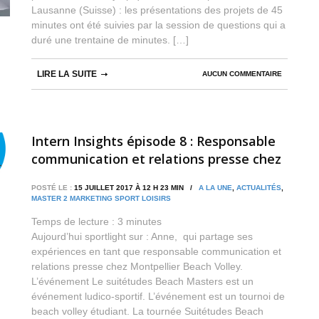
Lausanne (Suisse) : les présentations des projets de 45
minutes ont été suivies par la session de questions qui a
duré une trentaine de minutes. […]
LIRE LA SUITE
AUCUN COMMENTAIRE
Intern Insights épisode 8 : Responsable
communication et relations presse chez
Montpellier Beach Volley
POSTÉ LE :
15 JUILLET 2017 À 12 H 23 MIN /
A LA UNE
,
ACTUALITÉS
,
MASTER 2 MARKETING SPORT LOISIRS
Temps de lecture :
3
minutes
Aujourd’hui sportlight sur : Anne, qui partage ses
expériences en tant que responsable communication et
relations presse chez Montpellier Beach Volley.
L’événement Le suitétudes Beach Masters est un
événement ludico-sportif. L’événement est un tournoi de
beach volley étudiant. La tournée Suitétudes Beach