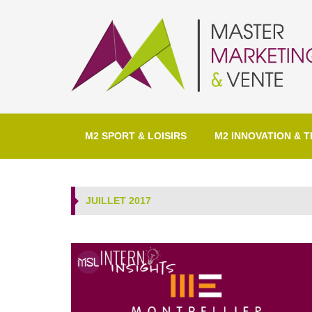
M2 SPORT & LOISIRS
M2 INNOVATION & T
JUILLET 2017