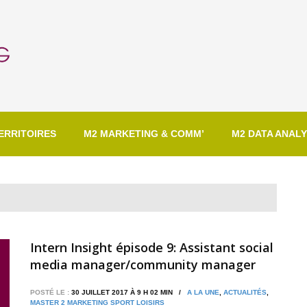
ERRITOIRES
M2 MARKETING & COMM’
M2 DATA ANALY
Intern Insight épisode 9: Assistant social
media manager/community manager
chez Montpellier Events
POSTÉ LE :
30 JUILLET 2017 À 9 H 02 MIN /
A LA UNE
,
ACTUALITÉS
,
MASTER 2 MARKETING SPORT LOISIRS