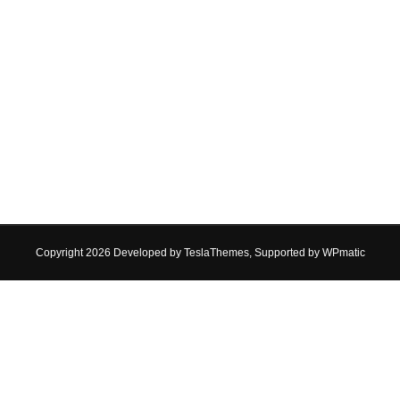
Copyright 2026 Developed by
TeslaThemes
, Supported by
WPmatic