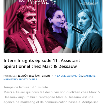
Intern Insights épisode 11 : Assistant
opérationnel chez Marc & Dessauw
POSTÉ LE :
12 AOÛT 2017 À 9 H 24 MIN /
A LA UNE
,
ACTUALITÉS
,
MASTER 2
MARKETING SPORT LOISIRS
Temps de lecture :
< 1
minute
Merci à Xavier qui nous fait découvrir son quotidien chez Marc &
Dessauw aujourd’hui ! L’entreprise Marc & Dessauw est une
agence de marketing et de communication basée à Montpellier.