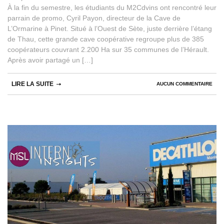
À la fin du semestre, les étudiants du M2Cdvins ont rencontré leur
parrain de promo, Cyril Payon, directeur de la Cave de
L’Ormarine à Pinet. Situé à l’Ouest de Sète, juste derrière l’étang
de Thau, cette grande cave coopérative regroupe plus de 385
coopérateurs couvrant 2.200 Ha sur 35 communes de l’Hérault.
Après avoir partagé un […]
LIRE LA SUITE
AUCUN COMMENTAIRE