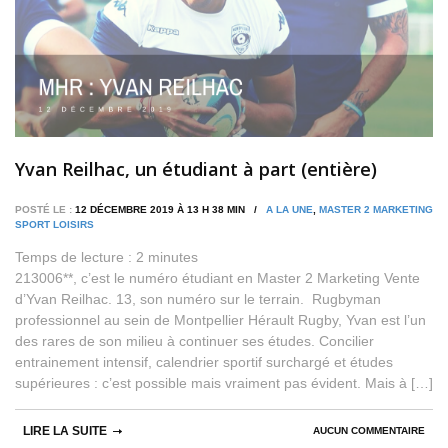
Yvan Reilhac, un étudiant à part (entière)
POSTÉ LE :
12 DÉCEMBRE 2019 À 13 H 38 MIN /
A LA UNE
,
MASTER 2 MARKETING
SPORT LOISIRS
Temps de lecture :
2
minutes
213006**, c’est le numéro étudiant en Master 2 Marketing Vente
d’Yvan Reilhac. 13, son numéro sur le terrain. Rugbyman
professionnel au sein de Montpellier Hérault Rugby, Yvan est l’un
des rares de son milieu à continuer ses études. Concilier
entrainement intensif, calendrier sportif surchargé et études
supérieures : c’est possible mais vraiment pas évident. Mais à […]
LIRE LA SUITE
AUCUN COMMENTAIRE