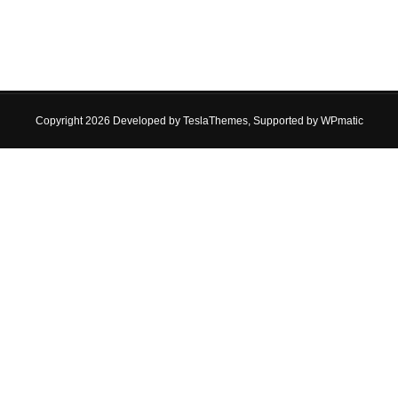
Copyright 2026 Developed by
TeslaThemes
, Supported by
WPmatic