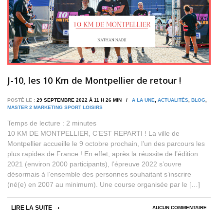
J-10, les 10 Km de Montpellier de retour !
POSTÉ LE :
29 SEPTEMBRE 2022 À 11 H 26 MIN /
A LA UNE
,
ACTUALITÉS
,
BLOG
,
MASTER 2 MARKETING SPORT LOISIRS
Temps de lecture :
2
minutes
10 KM DE MONTPELLIER, C’EST REPARTI ! La ville de
Montpellier accueille le 9 octobre prochain, l’un des parcours les
plus rapides de France ! En effet, après la réussite de l’édition
2021 (environ 2000 participants), l’épreuve 2022 s’ouvre
désormais à l’ensemble des personnes souhaitant s’inscrire
(né(e) en 2007 au minimum). Une course organisée par le […]
LIRE LA SUITE
AUCUN COMMENTAIRE