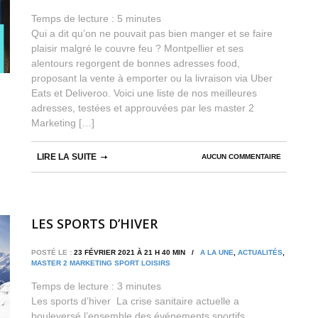
Temps de lecture :
5
minutes
Qui a dit qu’on ne pouvait pas bien manger et se faire
plaisir malgré le couvre feu ? Montpellier et ses
alentours regorgent de bonnes adresses food,
proposant la vente à emporter ou la livraison via Uber
Eats et Deliveroo. Voici une liste de nos meilleures
adresses, testées et approuvées par les master 2
Marketing […]
LIRE LA SUITE
AUCUN COMMENTAIRE
LES SPORTS D’HIVER
POSTÉ LE :
23 FÉVRIER 2021 À 21 H 40 MIN /
A LA UNE
,
ACTUALITÉS
,
MASTER 2 MARKETING SPORT LOISIRS
Temps de lecture :
3
minutes
Les sports d’hiver La crise sanitaire actuelle a
bouleversé l’ensemble des événements sportifs.