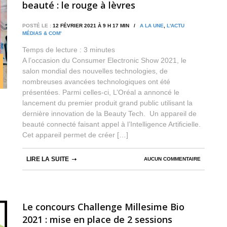
beauté : le rouge à lèvres
personnalisable par Yves Saint Laurent
POSTÉ LE :
12 FÉVRIER 2021 À 9 H 17 MIN /
A LA UNE
,
L'ACTU
MÉDIAS & COM'
Temps de lecture :
3
minutes
A l’occasion du Consumer Electronic Show 2021, le
salon mondial des nouvelles technologies, de
nombreuses avancées technologiques ont été
présentées. Parmi celles-ci, L’Oréal a annoncé le
lancement du premier produit grand public utilisant la
dernière innovation de la Beauty Tech. Un appareil de
beauté connecté faisant appel à l’Intelligence Artificielle.
Cet appareil permet de créer […]
LIRE LA SUITE
AUCUN COMMENTAIRE
Le concours Challenge Millesime Bio
2021 : mise en place de 2 sessions