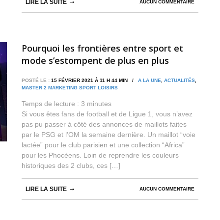
LIRE LA SUITE
AUCUN COMMENTAIRE
Pourquoi les frontières entre sport et
mode s’estompent de plus en plus
POSTÉ LE :
15 FÉVRIER 2021 À 11 H 44 MIN /
A LA UNE
,
ACTUALITÉS
,
MASTER 2 MARKETING SPORT LOISIRS
Temps de lecture :
3
minutes
Si vous êtes fans de football et de Ligue 1, vous n’avez
pas pu passer à côté des annonces de maillots faites
par le PSG et l’OM la semaine dernière. Un maillot “voie
lactée” pour le club parisien et une collection “Africa”
pour les Phocéens. Loin de reprendre les couleurs
historiques des 2 clubs, ces […]
LIRE LA SUITE
AUCUN COMMENTAIRE