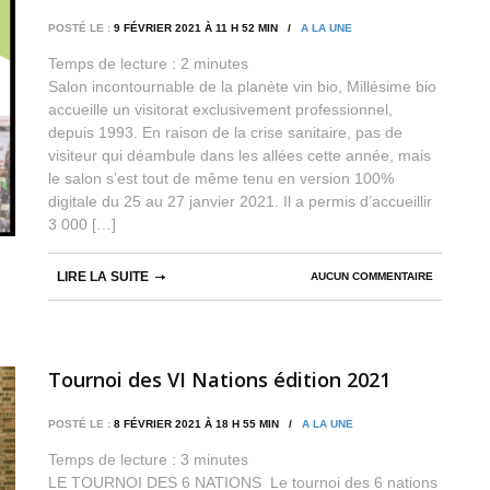
digitales
POSTÉ LE :
9 FÉVRIER 2021 À 11 H 52 MIN /
A LA UNE
Temps de lecture :
2
minutes
Salon incontournable de la planète vin bio, Millésime bio
accueille un visitorat exclusivement professionnel,
depuis 1993. En raison de la crise sanitaire, pas de
visiteur qui déambule dans les allées cette année, mais
le salon s’est tout de même tenu en version 100%
digitale du 25 au 27 janvier 2021. Il a permis d’accueillir
3 000 […]
LIRE LA SUITE
AUCUN COMMENTAIRE
Tournoi des VI Nations édition 2021
POSTÉ LE :
8 FÉVRIER 2021 À 18 H 55 MIN /
A LA UNE
Temps de lecture :
3
minutes
LE TOURNOI DES 6 NATIONS Le tournoi des 6 nations