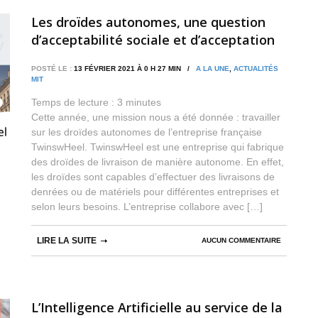
Les droïdes autonomes, une question
d’acceptabilité sociale et d’acceptation
de la part des parties prenantes de
POSTÉ LE :
13 FÉVRIER 2021 À 0 H 27 MIN /
A LA UNE
,
ACTUALITÉS
Montpellier
MIT
Temps de lecture :
3
minutes
Cette année, une mission nous a été donnée : travailler
sur les droïdes autonomes de l’entreprise française
TwinswHeel. TwinswHeel est une entreprise qui fabrique
des droïdes de livraison de manière autonome. En effet,
les droïdes sont capables d’effectuer des livraisons de
denrées ou de matériels pour différentes entreprises et
selon leurs besoins. L’entreprise collabore avec […]
LIRE LA SUITE
AUCUN COMMENTAIRE
L’Intelligence Artificielle au service de la