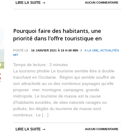
LIRE LA SUITE
AUCUN COMMENTAIRE
Pourquoi faire des habitants, une
priorité dans l’offre touristique en
Occitanie ?
POSTÉ LE :
16 JANVIER 2021 À 16 H 48 MIN /
A LA UNE
,
ACTUALITÉS
MIT
Temps de lecture :
3
minutes
La tourismo phobie Le tourisme semble être à double
tranchant en Occitanie. Région qui semble souffrir de
son attractivité au vu des nombreux paysages qu’elle
propose : mer, montagne, campagne, grande
métropole. Le tourisme de masse est la cause
d’habitants excédés, de sites naturels ravagés ou
pollués, les dégâts du tourisme de masse sont
nombreux. Le […]
LIRE LA SUITE
AUCUN COMMENTAIRE