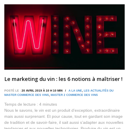
Le marketing du vin : les 6 notions à maîtriser !
POSTÉ LE :
20 AVRIL 2019 À 10 H 10 MIN /
A LA UNE
,
LES ACTUALITÉS DU
MASTER COMMERCE DES VINS
,
MASTER 2 COMMERCE DES VINS
Temps de lecture :
4
minutes
Nous le savons, le vin est un produit d’exception, extraordinaire
mais aussi surprenant. Et pour cause, tout en gardant son image
de tradition et de savoir-faire, il sait aussi s’adapter aux nouvelles
tendances et aux nouvelles technologies. Produire du vin est un