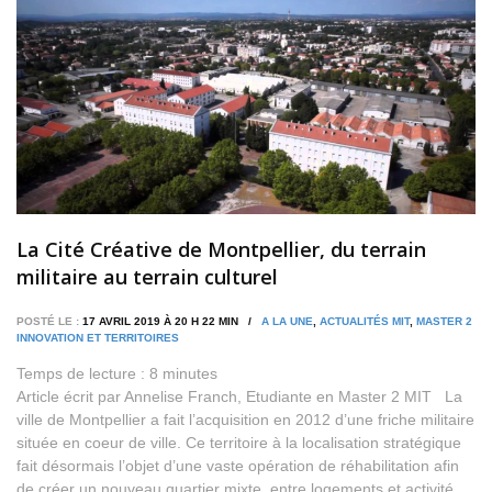
La Cité Créative de Montpellier, du terrain
militaire au terrain culturel
POSTÉ LE :
17 AVRIL 2019 À 20 H 22 MIN /
A LA UNE
,
ACTUALITÉS MIT
,
MASTER 2
INNOVATION ET TERRITOIRES
Temps de lecture :
8
minutes
Article écrit par Annelise Franch, Etudiante en Master 2 MIT La
ville de Montpellier a fait l’acquisition en 2012 d’une friche militaire
située en coeur de ville. Ce territoire à la localisation stratégique
fait désormais l’objet d’une vaste opération de réhabilitation afin
de créer un nouveau quartier mixte, entre logements et activité