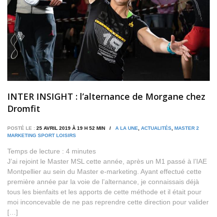
INTER INSIGHT : l’alternance de Morgane chez
Dromfit
POSTÉ LE :
25 AVRIL 2019 À 19 H 52 MIN /
A LA UNE
,
ACTUALITÉS
,
MASTER 2
MARKETING SPORT LOISIRS
Temps de lecture :
4
minutes
J’ai rejoint le Master MSL cette année, après un M1 passé à l’IAE
Montpellier au sein du Master e-marketing. Ayant effectué cette
première année par la voie de l’alternance, je connaissais déjà
tous les bienfaits et les apports de cette méthode et il était pour
moi inconcevable de ne pas reprendre cette direction pour valider
[…]