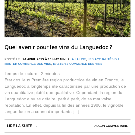
Quel avenir pour les vins du Languedoc ?
POSTÉ LE :
24 AVRIL 2019 À 14 H 42 MIN /
A LA UNE
,
LES ACTUALITÉS DU
MASTER COMMERCE DES VINS
,
MASTER 2 COMMERCE DES VINS
Temps de lecture :
2
minutes
Etat des lieux Première région productrice de vin en France, le
Languedoc a longtemps été caractérisée par une production de
vin quantitative plutôt que qualitative. Cependant, la région du
Languedoc a su se défaire, petit à petit, de sa mauvaise
réputation. En effet, depuis la fin des années 1980, le vignoble
languedocien a connu d’importants […]
LIRE LA SUITE
AUCUN COMMENTAIRE