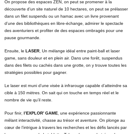
On propose des
espaces ZEN
,
on peut se promener
à la
découverte d’un site naturel de 10 hectares,
on peut se prélasser
dans un filet suspendu ou un hamac avec un livre provenant
d’une de
s
bibliothèques en libre-échange, admire
r
le spectacle
des aventuriers et profite
r
de
des
espaces ombragés pour une
pause gourmande.
Ensuite,
le
LASER
,
Un mélange idéal entre
paint-
ball
et laser
game
, sans douleur et en plein air.
Dans une forêt
, suspendus
dans des filets ou cachés dans une grotte,
on y trouve
toutes les
stratégies possibles pour gagner.
Le laser est muni
d’
une visée à infrarouge capable d’atteindre sa
cible à 150 mètres
. On sait
qui
on
touche
en temps réel
et le
nombre de vie qu’il reste.
Pour finir,
l’EXPLOR’ GAME
, une expérience passionnante
mêlant interactivité, chasse au trésor et aventure
.
On
p
longe au
cœur de l’intrigue à travers les recherches et les défis lancés par