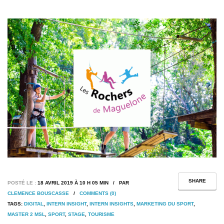
SHARE
POSTÉ LE :
18 AVRIL 2019 À 10 H 05 MIN / PAR
CLEMENCE BOUSCASSE
/
COMMENTS (0)
TAGS:
DIGITAL
,
INTERN INSIGHT
,
INTERN INSIGHTS
,
MARKETING DU SPORT
,
MASTER 2 MSL
,
SPORT
,
STAGE
,
TOURISME