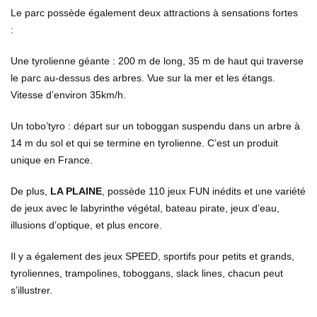
Le parc possède également deux attractions à sensations fortes
:
Une tyrolienne
g
éante : 200 m de long, 35 m de haut qui traverse
le parc au-dessus des arbres. Vue sur la mer et les étangs.
Vitesse
d’
environ 35km/h.
Un
tobo’tyro
: départ sur un toboggan suspendu dans un arbre à
14 m du sol et qui se termine en tyrolienne. C’est un produit
unique en France.
De plus,
LA PLAINE
,
possède
110 jeux FUN inédits
et
une variété
de jeux avec le
labyrinthe végétal, bateau pirate, jeux d’eau,
illusions d’optique, et plus encore.
Il y a également des
jeux SPEED
,
sportifs pour petits et grands
,
t
yroliennes, trampolines, toboggans,
slack
lines
,
chacun peut
s’illustrer.