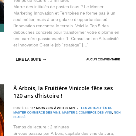
Temps de lecture :
3
minutes
Marre des intitulés de postes flous ? Le Master
Marketing Innovation et Territoires ne forme pas à un
seul métier, mais à une galaxie d’opportunités où
l’innovation rencontre le terrain. Voici le Top 5 des
débouchés concrets pour transformer votre diplôme en
une carrière passionnante. 1. Consultant en Attractivité
et Innovation C’est le job “stratège” […]
LIRE LA SUITE
AUCUN COMMENTAIRE
À Arbois, la Fruitière Vinicole fête ses
120 ans d’histoire !
POSTÉ LE :
27 MARS 2026 À 20 H 00 MIN /
LES ACTUALITÉS DU
MASTER COMMERCE DES VINS
,
MASTER 2 COMMERCE DES VINS
,
NON
CLASSÉ
Temps de lecture :
2
minutes
Si vous passez par Arbois, capitale des vins du Jura,