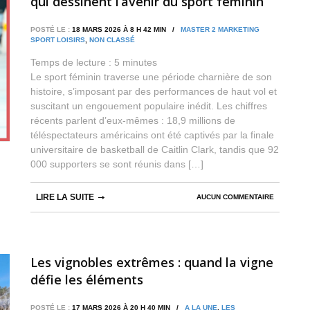
qui dessinent l’avenir du sport féminin
français
POSTÉ LE :
18 MARS 2026 À 8 H 42 MIN /
MASTER 2 MARKETING
SPORT LOISIRS
,
NON CLASSÉ
Temps de lecture :
5
minutes
Le sport féminin traverse une période charnière de son
histoire, s’imposant par des performances de haut vol et
suscitant un engouement populaire inédit. Les chiffres
récents parlent d’eux-mêmes : 18,9 millions de
téléspectateurs américains ont été captivés par la finale
universitaire de basketball de Caitlin Clark, tandis que 92
000 supporters se sont réunis dans […]
LIRE LA SUITE
AUCUN COMMENTAIRE
Les vignobles extrêmes : quand la vigne
défie les éléments
POSTÉ LE :
17 MARS 2026 À 20 H 40 MIN /
A LA UNE
,
LES