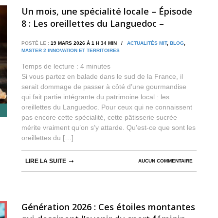
Un mois, une spécialité locale – Épisode
8 : Les oreillettes du Languedoc –
douceurcroustillante et tradition bien
POSTÉ LE :
19 MARS 2026 À 1 H 34 MIN /
ACTUALITÉS MIT
,
BLOG
,
ancrée
MASTER 2 INNOVATION ET TERRITOIRES
Temps de lecture :
4
minutes
Si vous partez en balade dans le sud de la France, il
serait dommage de passer à côté d’une gourmandise
qui fait partie intégrante du patrimoine local : les
oreillettes du Languedoc. Pour ceux qui ne connaissent
pas encore cette spécialité, cette pâtisserie sucrée
mérite vraiment qu’on s’y attarde. Qu’est-ce que sont les
oreillettes du […]
LIRE LA SUITE
AUCUN COMMENTAIRE
Génération 2026 : Ces étoiles montantes