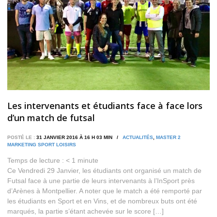
Les intervenants et étudiants face à face lors
d’un match de futsal
POSTÉ LE :
31 JANVIER 2016 À 16 H 03 MIN /
ACTUALITÉS
,
MASTER 2
MARKETING SPORT LOISIRS
Temps de lecture :
< 1
minute
Ce Vendredi 29 Janvier, les étudiants ont organisé un match de
Futsal face à une partie de leurs intervenants à l’InSport près
d’Arènes à Montpellier. A noter que le match a été remporté par
les étudiants en Sport et en Vins, et de nombreux buts ont été
marqués, la partie s’étant achevée sur le score […]