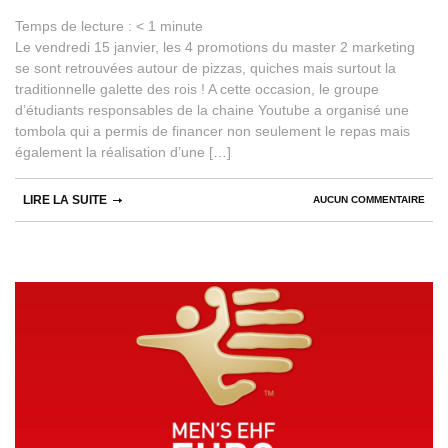
Temps de lecture :
< 1
minute
Le vendredi 15 janvier, les 4 promotions du master 2 marketing
se sont retrouvées autour de pizzas, quiches mais surtout la
traditionnelle galette des rois ! A cette occasion, le groupe
d’étudiants responsables de la chaine Youtube a organisé une
tombola qui a permis de financer non seulement le repas mais
également la réalisation d’une […]
LIRE LA SUITE
AUCUN COMMENTAIRE