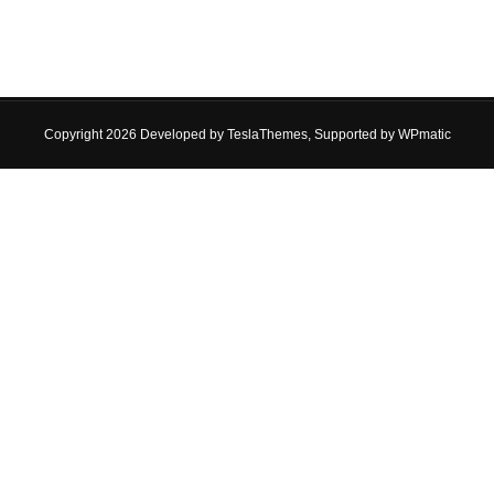
Copyright 2026 Developed by
TeslaThemes
, Supported by
WPmatic