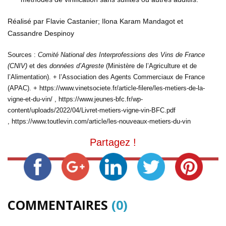
Réalisé par Flavie Castanier; Ilona Karam Mandagot et
Cassandre Despinoy
Sources :
Comité National des Interprofessions des Vins de France
(CNIV)
et des
données d’Agreste
(Ministère de l’Agriculture et de
l’Alimentation). + l’Association des Agents Commerciaux de France
(APAC). + https://www.vinetsociete.fr/article-filere/les-metiers-de-la-
vigne-et-du-vin/ , https://www.jeunes-bfc.fr/wp-
content/uploads/2022/04/Livret-metiers-vigne-vin-BFC.pdf
, https://www.toutlevin.com/article/les-nouveaux-metiers-du-vin
Partagez !
COMMENTAIRES
(0)