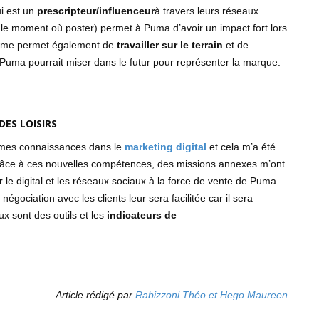
ui est un
prescripteur/influenceur
à travers leurs réseaux
 le moment où poster) permet à Puma d’avoir un impact fort lors
ion me permet également de
travailler sur le terrain
et de
s Puma pourrait miser dans le futur pour représenter la marque.
ES LOISIRS
r mes connaissances dans le
marketing digital
et cela m’a été
 grâce à ces nouvelles compétences, des missions annexes m’ont
r le digital et les réseaux sociaux à la force de vente de Puma
égociation avec les clients leur sera facilitée car il sera
x sont des outils et les
indicateurs de
Article rédigé par
Rabizzoni Théo et Hego Maureen