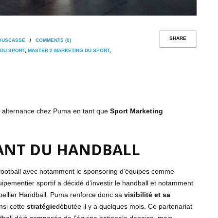
SHARE
OUSCASSE
/
COMMENTS (0)
 DU SPORT
,
MASTER 2 MARKETING DU SPORT
,
 alternance chez Puma en tant que
Sport Marketing
ANT DU HANDBALL
ootball avec notamment le sponsoring d’équipes comme
uipementier sportif a décidé d’investir le handball et notamment
ntpellier Handball. Puma renforce donc sa
visibilité et sa
nsi cette
stratégie
débutée il y a quelques mois. Ce partenariat
ball déjà composée de l’équipe nationale danoise, mais