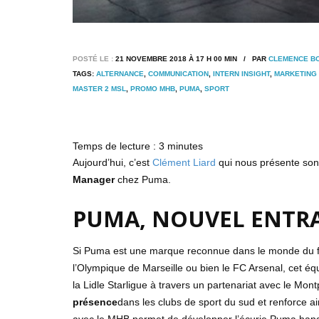
POSTÉ LE :
21 NOVEMBRE 2018 À 17 H 00 MIN / PAR
CLEMENCE B
TAGS:
ALTERNANCE
,
COMMUNICATION
,
INTERN INSIGHT
,
MARKETING
MASTER 2 MSL
,
PROMO MHB
,
PUMA
,
SPORT
Temps de lecture :
3
minutes
Aujourd’hui, c’est
Clément Liard
qui nous présente son
Manager
chez Puma.
PUMA, NOUVEL ENTR
Si Puma est une marque reconnue dans le monde du f
l’Olympique de Marseille ou bien le FC Arsenal, cet éq
la Lidle Starligue à travers un partenariat avec le Mo
présence
dans les clubs de sport du sud et renforce ai
avec le MHB permet de développer l’écurie Puma hand