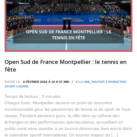
Open Sud de France Montpellier : le tennis en
fête
POSTÉ LE :
4 FÉVRIER 2026 À 10 H 37 MIN /
A LA UNE
,
MASTER 2 MARKETING
SPORT LOISIRS
Temps de lecture :
3
minutes
Chaque hiver, Montpellier devient un point de rencontre
incontournable pour les passionnés de tennis et de sport de haut
niveau. Pendant plusieurs jours, la ville vibre au rythme des
échanges et des performances spectaculaires, accueillant un
public varié venu assister à un tournoi désormais bien ancré dans
le calendrier sportif international. Un tournoi majeur du […]