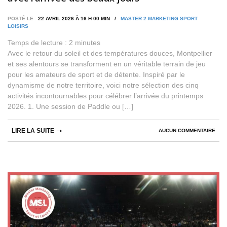
POSTÉ LE :
22 AVRIL 2026 À 16 H 00 MIN /
MASTER 2 MARKETING SPORT
LOISIRS
Temps de lecture :
2
minutes
Avec le retour du soleil et des températures douces, Montpellier
et ses alentours se transforment en un véritable terrain de jeu
pour les amateurs de sport et de détente. Inspiré par le
dynamisme de notre territoire, voici notre sélection des cinq
activités incontournables pour célébrer l’arrivée du printemps
2026. 1. Une session de Paddle ou […]
LIRE LA SUITE
AUCUN COMMENTAIRE