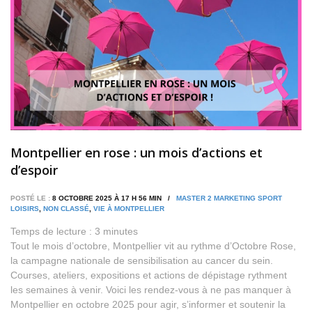
Montpellier en rose : un mois d’actions et
d’espoir
POSTÉ LE :
8 OCTOBRE 2025 À 17 H 56 MIN /
MASTER 2 MARKETING SPORT
LOISIRS
,
NON CLASSÉ
,
VIE À MONTPELLIER
Temps de lecture :
3
minutes
Tout le mois d’octobre, Montpellier vit au rythme d’Octobre Rose,
la campagne nationale de sensibilisation au cancer du sein.
Courses, ateliers, expositions et actions de dépistage rythment
les semaines à venir. Voici les rendez-vous à ne pas manquer à
Montpellier en octobre 2025 pour agir, s’informer et soutenir la