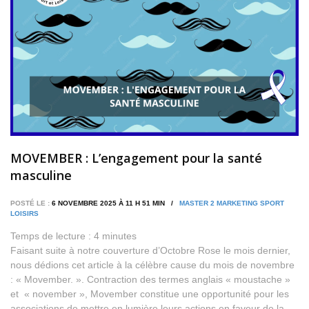
MOVEMBER : L’engagement pour la santé
masculine
POSTÉ LE :
6 NOVEMBRE 2025 À 11 H 51 MIN /
MASTER 2 MARKETING SPORT
LOISIRS
Temps de lecture :
4
minutes
Faisant suite à notre couverture d’Octobre Rose le mois dernier,
nous dédions cet article à la célèbre cause du mois de novembre
: « Movember. ». Contraction des termes anglais « moustache »
et « november », Movember constitue une opportunité pour les
associations de mettre en lumière leurs actions en faveur de la