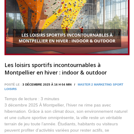
Les loisirs sportifs incontournables à
Montpellier en hiver : indoor & outdoor
POSTÉ LE :
3 DÉCEMBRE 2025 À 16 H 04 MIN /
MASTER 2 MARKETING SPORT
LOISIRS
Temps de lecture :
3
minutes
3 décembre 2025 À Montpellier, l’hiver ne rime pas avec
hibernation. Grâce à son climat doux, son environnement naturel
et une culture sportive omniprésente, la ville reste un véritable
terrain de jeu toute l’année. Étudiants, habitants ou visiteurs
peuvent profiter d’activités variées pour rester actifs, se