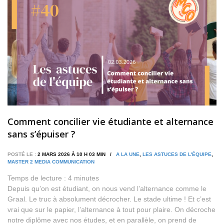
Comment concilier vie étudiante et alternance
sans s’épuiser ?
POSTÉ LE :
2 MARS 2026 À 10 H 03 MIN /
A LA UNE
,
LES ASTUCES DE L'ÉQUIPE
,
MASTER 2 MEDIA COMMUNICATION
Temps de lecture :
4
minutes
Depuis qu’on est étudiant, on nous vend l’alternance comme le
Graal. Le truc à absolument décrocher. Le stade ultime ! Et c’est
vrai que sur le papier, l’alternance à tout pour plaire. On décroche
notre diplôme avec nos études, et en parallèle, on prend de