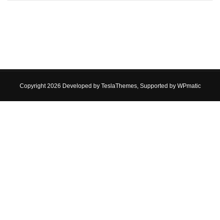
Copyright 2026 Developed by
TeslaThemes
, Supported by
WPmatic