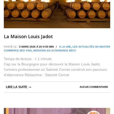
La Maison Louis Jadot
POSTÉ LE :
3 MARS 2026 À 20 H 00 MIN /
A LA UNE
,
LES ACTUALITÉS DU MASTER
COMMERCE DES VINS
,
MISSIONS EN ALTERNANCE M2CV
Temps de lecture :
< 1
minute
Cap sur la Bourgogne pour découvrir la Maison Louis Jadot,
l’univers professionnel où Salomé Cornet construit son parcours
d’alternance Rédactrice : Salomé Cornet
LIRE LA SUITE
AUCUN COMMENTAIRE