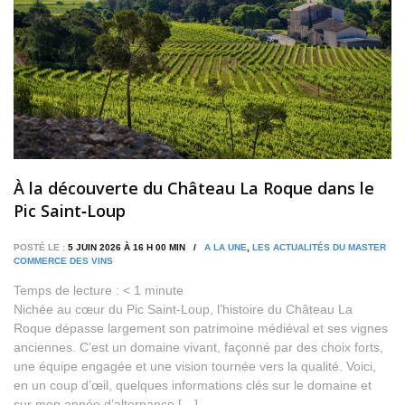
À la découverte du Château La Roque dans le
Pic Saint‑Loup
POSTÉ LE :
5 JUIN 2026 À 16 H 00 MIN /
A LA UNE
,
LES ACTUALITÉS DU MASTER
COMMERCE DES VINS
Temps de lecture :
< 1
minute
Nichée au cœur du Pic Saint‑Loup, l’histoire du Château La
Roque dépasse largement son patrimoine médiéval et ses vignes
anciennes. C’est un domaine vivant, façonné par des choix forts,
une équipe engagée et une vision tournée vers la qualité. Voici,
en un coup d’œil, quelques informations clés sur le domaine et
sur mon année d’alternance […]