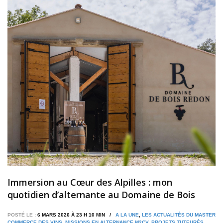
Immersion au Cœur des Alpilles : mon
quotidien d’alternante au Domaine de Bois
Redon
POSTÉ LE :
6 MARS 2026 À 23 H 10 MIN /
A LA UNE
,
LES ACTUALITÉS DU MASTER
COMMERCE DES VINS
,
MISSIONS EN ALTERNANCE M2CV
,
PROJETS TUTEURÉS