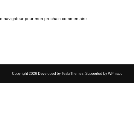
le navigateur pour mon prochain commentaire.
Copyright 2026 Developed by
TeslaThemes
, Supported by
WPmatic