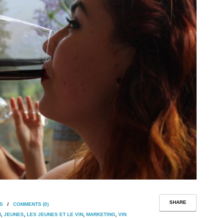
SHARE
S
/
COMMENTS (0)
N
,
JEUNES
,
LES JEUNES ET LE VIN
,
MARKETING
,
VIN