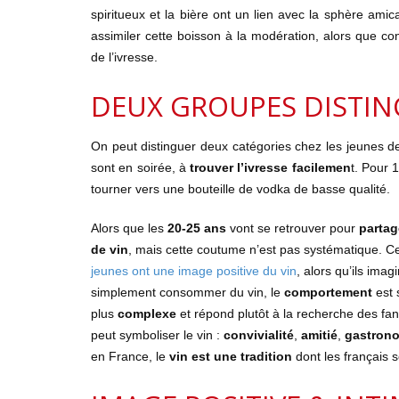
spiritueux et la bière ont un lien avec la sphère amic
assimiler cette boisson à la modération, alors que c
de l’ivresse.
DEUX GROUPES DISTIN
On peut distinguer deux catégories chez les jeunes d
sont en soirée, à
trouver l’ivresse facilemen
t. Pour 1
tourner vers une bouteille de vodka de basse qualité.
Alors que les
20-25 ans
vont se retrouver pour
partag
de vin
, mais cette coutume n’est pas systématique. 
jeunes ont une image positive du vin
, alors qu’ils imag
simplement consommer du vin, le
comportement
est 
plus
complexe
et répond plutôt à la recherche des f
peut symboliser le vin :
convivialité
,
amitié
,
gastron
en France, le
vin est une tradition
dont les français so