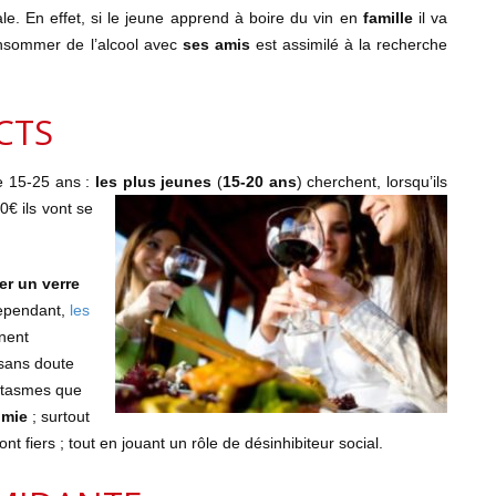
ale. En effet, si le jeune apprend à boire du vin en
famille
il va
onsommer de l’alcool avec
ses amis
est assimilé à la recherche
CTS
e 15-25 ans :
les plus jeunes
(
15-20 ans
)
cherchent, lorsqu’ils
0€ ils vont se
er un verre
Cependant,
les
inent
sans doute
antasmes que
omie
; surtout
nt fiers ; tout en jouant un rôle de désinhibiteur social.