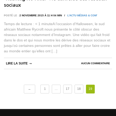
sociaux
POSTÉ LE :
2 NOVEMBRE 2015 À 11 H 04 MIN /
L'ACTU MÉDIAS & COM'
Temps de lecture : < 1 minuteA l’occasion d’Halloween, le sud
africain Matthew Rycroft nous présente le côté obscur des
réseaux sociaux notamment d’Instagram. Une vidéo qui fait froid
dans le dos et qui nous montre les dérive des réseaux sociaux et
jusqu’où certaines personnes sont prêtes à aller pour faire croire
au monde entier qu’elles ont […]
LIRE LA SUITE
AUCUN COMMENTAIRE
←
1
…
17
18
19