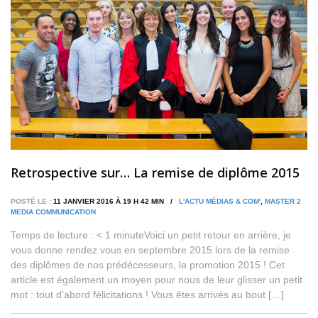
Retrospective sur… La remise de diplôme 2015
POSTÉ LE :
11 JANVIER 2016 À 19 H 42 MIN /
L'ACTU MÉDIAS & COM'
,
MASTER 2
MEDIA COMMUNICATION
Temps de lecture : < 1 minuteVoici un petit retour en arrière, je
vous donne rendez vous en septembre 2015 lors de la remise
des diplômes de nos prédécesseurs, la promotion 2015 ! Cet
article est également un moyen pour nous de leur glisser un petit
mot : tout d’abord félicitations ! Vous êtes arrivés au bout […]