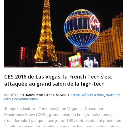
CES 2016 de Las Vegas, la French Tech s’est
attaquée au grand salon de la high-tech
mondiale
POSTÉ LE :
11 JANVIER 2016 À 19 H 55 MIN /
L'ACTU MÉDIAS & COM'
,
MASTER 2
MEDIA COMMUNICATION
Temps de lecture : 2 minutesA Las Vegas, le Consumer
Electronics Show (CES), grand salon de la high-tech mondiale,
s’est déroulé il y a quelques jours. 190 startups étaient présentes
à cette occasion, toutes plus innovantes les unes que les autres.