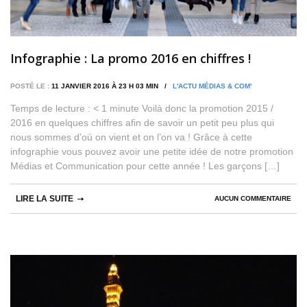
Infographie : La promo 2016 en chiffres !
POSTÉ LE :
11 JANVIER 2016 À 23 H 03 MIN /
L'ACTU MÉDIAS & COM'
Temps de lecture : < 1 minute Voilà donc la promotion 2015 /
2016 en quelques chiffres afin de savoir un petit peu plus qui
nous sommes d’où on vient et on l’on va ! Grâce à cette
infographie vous pouvez avoir une petite idée de notre promotion
Médias et Communication pour cette année ! Les garçons […]
LIRE LA SUITE
AUCUN COMMENTAIRE