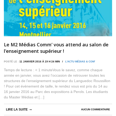
Le M2 Médias Comm’ vous attend au salon de
l’enseignement supérieur !
POSTÉ LE :
11 JANVIER 2016 À 19 H 24 MIN /
L'ACTU MÉDIAS & COM'
Temps de lecture : < 1 minuteVous le savez, comme chaque
année en janvier, vous avez l’occasion de retrouver toutes les
structures de l’enseignement supérieur du Languedoc Roussillon
! Pour cet évènement de taille, le rendez vous est pris du 14 au
16 janvier 2016 au Parc des expositions à Perols. Les étudiants
du Master Médias et […]
LIRE LA SUITE
AUCUN COMMENTAIRE