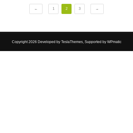
←
1
2
3
→
Copyright 2026 Developed by
TeslaThemes
, Supported by
WPmatic