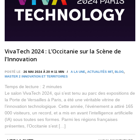
VivaTech 2024 : L’Occitanie sur la Scène de
l’Innovation
POSTÉ LE :
26 MAI 2024 À 20 H 11 MIN /
A LA UNE
,
ACTUALITÉS MIT
,
BLOG
,
MASTER 2 INNOVATION ET TERRITOIRES
Temps de lecture :
2
minutes
Le salon VivaTech 2024, qui s’est tenu au parc des expositions de
la Porte de Versailles à Paris, a été une véritable vitrine de
l’innovation technologique. Cette année, l’événement a attiré 165
000 visiteurs, un record, et a mis en avant l’intelligence artificielle
(IA) sous toutes ses formes. Parmi les régions françaises
présentes, l’Occitanie s’est […]