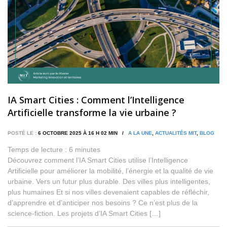
IA Smart Cities : Comment l’Intelligence
Artificielle transforme la vie urbaine ?
POSTÉ LE :
6 OCTOBRE 2025 À 16 H 02 MIN /
A LA UNE
,
ACTUALITÉS MIT
,
BLOG
Temps de lecture :
6
minutes
Découvrez comment l’IA Smart Cities utilise l’Intelligence
Artificielle pour améliorer la mobilité, l’énergie et la qualité de vie
urbaine. Vers un futur plus durable. Des villes plus intelligentes,
plus humaines Et si nos villes devenaient capables de réfléchir,
d’apprendre et d’anticiper nos besoins ? Ce n’est plus de la
science-fiction. Les projets d’IA Smart Cities […]