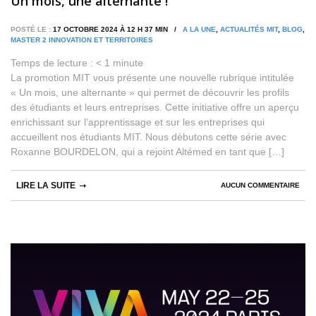
Un mois, une alternante !
POSTÉ LE :
17 OCTOBRE 2024 À 12 H 37 MIN /
A LA UNE
,
ACTUALITÉS MIT
,
BLOG
,
MASTER 2 INNOVATION ET TERRITOIRES
Temps de lecture :
< 1
minute
La promotion MIT vous présente une nouvelle rubrique intitulée
« Un mois, une alternante » qui permet de découvrir les profils
des étudiants et leurs entreprises. Cette initiative offre un aperçu
enrichissant sur l’apprentissage et sur les entreprises qui
accueillent nos étudiants MIT. Nous débutons cette série avec
Roxanne BOURDELON, qui a rejoint Altémed en tant que […]
LIRE LA SUITE
AUCUN COMMENTAIRE