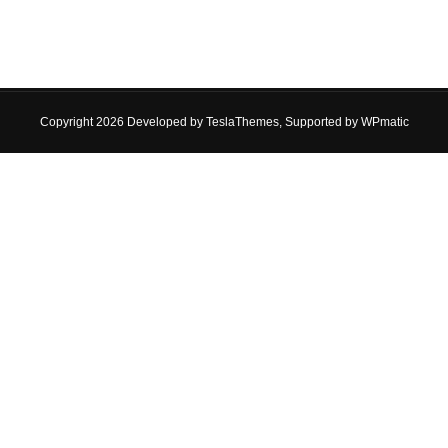
Copyright 2026 Developed by
TeslaThemes
, Supported by
WPmatic